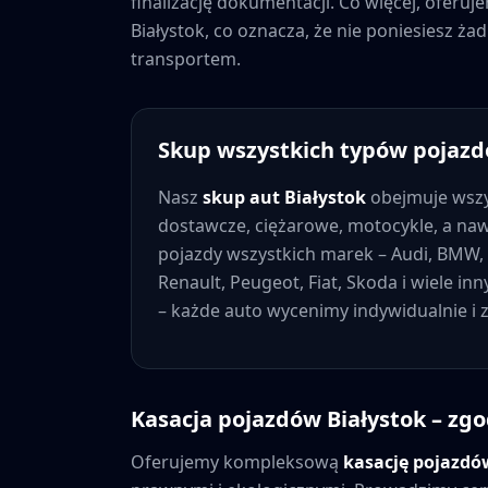
finalizację dokumentacji. Co więcej, oferu
Białystok
, co oznacza, że nie poniesiesz 
transportem.
Skup wszystkich typów pojaz
Nasz
skup aut
Białystok
obejmuje wszy
dostawcze, ciężarowe, motocykle, a na
pojazdy wszystkich marek – Audi, BMW, 
Renault, Peugeot, Fiat, Skoda i wiele in
– każde auto wycenimy indywidualnie i
Kasacja pojazdów
Białystok
– zgo
Oferujemy kompleksową
kasację pojazd