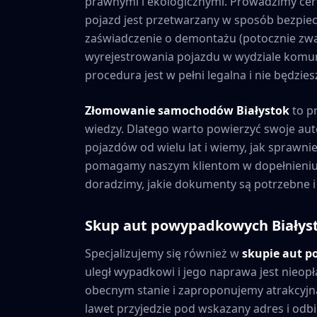
prawnymi i ekologicznymi. Prowadzimy cer
pojazd jest przetwarzany w sposób bezpiec
zaświadczenie o demontażu (potocznie zwa
wyrejestrowania pojazdu w wydziale komuni
procedura jest w pełni legalna i nie będzi
Złomowanie samochodów
Białystok
to p
wiedzy. Dlatego warto powierzyć swoje au
pojazdów od wielu lat i wiemy, jak sprawni
pomagamy naszym klientom w dopełnieniu 
doradzimy, jakie dokumenty są potrzebne i
Skup aut powypadkowych
Białys
Specjalizujemy się również w
skupie aut 
uległ wypadkowi i jego naprawa jest nieopł
obecnym stanie i zaproponujemy atrakcyjną
lawet przyjedzie pod wskazany adres i odbie