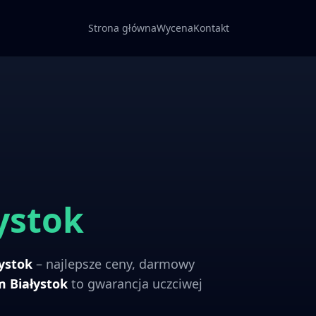
Strona główna
Wycena
Kontakt
ystok
łystok
– najlepsze ceny, darmowy
om
Białystok
to gwarancja uczciwej