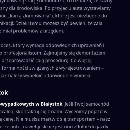
tyfikowaną stację demontażu, co oznacza, że każdy
zny dla środowiska. Po przyjęciu auta wystawiamy
ne „kartą złomowania"), które jest niezbędne do
kacji. Dzięki temu możesz być pewien, że cała
esz miał problemów z urzędem.
roces, który wymaga odpowiednich uprawnień i
to profesjonalistom. Zajmujemy się demontażem
e przeprowadzić całą procedurę. Co więcej,
formalności związanych z wyrejestrowaniem –
 jak należy wypełnić odpowiednie wnioski.
tok
powypadkowych w
Białystok
. Jeśli Twój samochód
acalna, skontaktuj się z nami. Wycenimy pojazd w
 cenę. Nie musisz martwić się transportem – nasz
rze auto, nawet jeśli nie jest ono zdolne do jazdy.