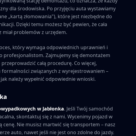
tyfikowaną stację demontażu, co oznacza, że każdy
zny dla środowiska. Po przyjęciu auta wystawiamy
ne „kartą złomowania"), które jest niezbędne do
kacji. Dzięki temu możesz być pewien, że cała
esz miał problemów z urzędem.
oces, który wymaga odpowiednich uprawnień i
to profesjonalistom. Zajmujemy się demontażem
e przeprowadzić całą procedurę. Co więcej,
formalności związanych z wyrejestrowaniem –
 jak należy wypełnić odpowiednie wnioski.
nka
powypadkowych w
Jabłonka
. Jeśli Twój samochód
acalna, skontaktuj się z nami. Wycenimy pojazd w
 cenę. Nie musisz martwić się transportem – nasz
rze auto, nawet jeśli nie jest ono zdolne do jazdy.