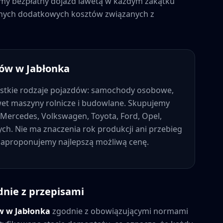
jemy bezpłatny dojazd lawetą w każdym zakątku
adnych dodatkowych kosztów związanych z
dów w
Jabłonka
stkie rodzaje pojazdów: samochody osobowe,
wet maszyny rolnicze i budowlane. Skupujemy
Mercedes, Volkswagen, Toyota, Ford, Opel,
nych. Nie ma znaczenia rok produkcji ani przebieg
 zaproponujemy najlepszą możliwą cenę.
dnie z przepisami
ów w
Jabłonka
zgodnie z obowiązującymi normami