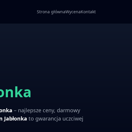
Strona główna
Wycena
Kontakt
łonka
łonka
– najlepsze ceny, darmowy
om
Jabłonka
to gwarancja uczciwej