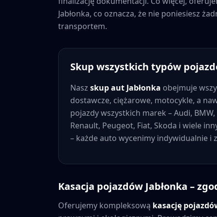
finalizację dokumentacji. Co więcej, oferu
Jabłonka
, co oznacza, że nie poniesiesz ż
transportem.
Skup wszystkich typów pojaz
Nasz
skup aut
Jabłonka
obejmuje wszy
dostawcze, ciężarowe, motocykle, a na
pojazdy wszystkich marek – Audi, BMW, 
Renault, Peugeot, Fiat, Skoda i wiele in
– każde auto wycenimy indywidualnie i
Kasacja pojazdów
Jabłonka
– zgo
Oferujemy kompleksową
kasację pojazd