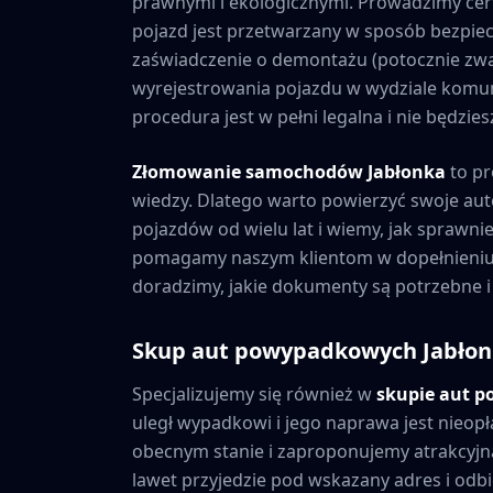
prawnymi i ekologicznymi. Prowadzimy cer
pojazd jest przetwarzany w sposób bezpiec
zaświadczenie o demontażu (potocznie zwa
wyrejestrowania pojazdu w wydziale komuni
procedura jest w pełni legalna i nie będzi
Złomowanie samochodów
Jabłonka
to pr
wiedzy. Dlatego warto powierzyć swoje au
pojazdów od wielu lat i wiemy, jak sprawni
pomagamy naszym klientom w dopełnieniu 
doradzimy, jakie dokumenty są potrzebne i
Skup aut powypadkowych
Jabło
Specjalizujemy się również w
skupie aut 
uległ wypadkowi i jego naprawa jest nieopł
obecnym stanie i zaproponujemy atrakcyjną
lawet przyjedzie pod wskazany adres i odbie