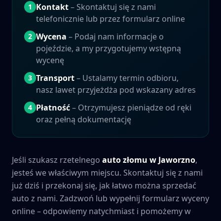
Kontakt
– Skontaktuj się z nami
1
telefonicznie lub przez formularz online
Wycena
– Podaj nam informacje o
2
pojeździe, a my przygotujemy wstępną
wycenę
Transport
– Ustalamy termin odbioru,
3
nasz lawet przyjeżdża pod wskazany adres
Płatność
– Otrzymujesz pieniądze od ręki
4
oraz pełną dokumentację
Jeśli szukasz rzetelnego
auto złomu w
Jaworzno
,
jesteś we właściwym miejscu. Skontaktuj się z nami
już dziś i przekonaj się, jak łatwo można sprzedać
auto z nami. Zadzwoń lub wypełnij formularz wyceny
online – odpowiemy natychmiast i pomożemy w