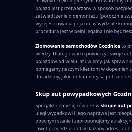
prawnymi i ekologicznymi. Prowadzimy cer
pojazd jest przetwarzany w sposób bezpiec
zaświadczenie o demontażu (potocznie zwa
wyrejestrowania pojazdu w wydziale komuni
procedura jest w pełni legalna i nie będzi
Złomowanie samochodów
Gozdnica
to p
wiedzy. Dlatego warto powierzyć swoje au
pojazdów od wielu lat i wiemy, jak sprawni
pomagamy naszym klientom w dopełnieniu 
doradzimy, jakie dokumenty są potrzebne i
Skup aut powypadkowych
Gozdn
Specjalizujemy się również w
skupie aut 
uległ wypadkowi i jego naprawa jest nieopł
obecnym stanie i zaproponujemy atrakcyjną
lawet przyjedzie pod wskazany adres i odbie