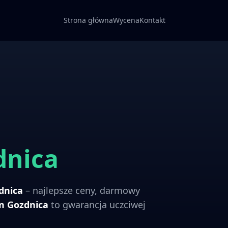
Strona główna
Wycena
Kontakt
dnica
dnica
– najlepsze ceny, darmowy
om
Gozdnica
to gwarancja uczciwej