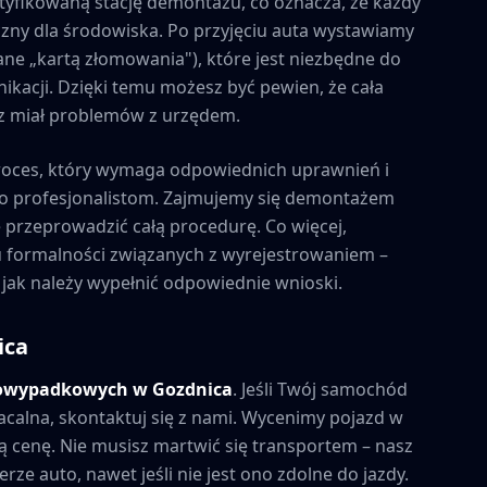
tyfikowaną stację demontażu, co oznacza, że każdy
zny dla środowiska. Po przyjęciu auta wystawiamy
ne „kartą złomowania"), które jest niezbędne do
kacji. Dzięki temu możesz być pewien, że cała
esz miał problemów z urzędem.
roces, który wymaga odpowiednich uprawnień i
to profesjonalistom. Zajmujemy się demontażem
e przeprowadzić całą procedurę. Co więcej,
formalności związanych z wyrejestrowaniem –
 jak należy wypełnić odpowiednie wnioski.
ica
powypadkowych w
Gozdnica
. Jeśli Twój samochód
acalna, skontaktuj się z nami. Wycenimy pojazd w
 cenę. Nie musisz martwić się transportem – nasz
rze auto, nawet jeśli nie jest ono zdolne do jazdy.