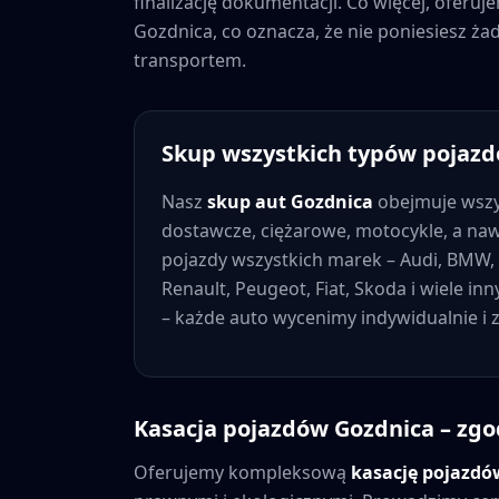
finalizację dokumentacji. Co więcej, oferu
Gozdnica
, co oznacza, że nie poniesiesz 
transportem.
Skup wszystkich typów pojaz
Nasz
skup aut
Gozdnica
obejmuje wszy
dostawcze, ciężarowe, motocykle, a na
pojazdy wszystkich marek – Audi, BMW, 
Renault, Peugeot, Fiat, Skoda i wiele in
– każde auto wycenimy indywidualnie i
Kasacja pojazdów
Gozdnica
– zgo
Oferujemy kompleksową
kasację pojazd