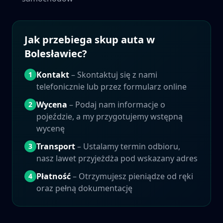
Jak przebiega skup auta w
Bolesławiec
?
Kontakt
– Skontaktuj się z nami
1
telefonicznie lub przez formularz online
Wycena
– Podaj nam informacje o
2
pojeździe, a my przygotujemy wstępną
wycenę
Transport
– Ustalamy termin odbioru,
3
nasz lawet przyjeżdża pod wskazany adres
Płatność
– Otrzymujesz pieniądze od ręki
4
oraz pełną dokumentację