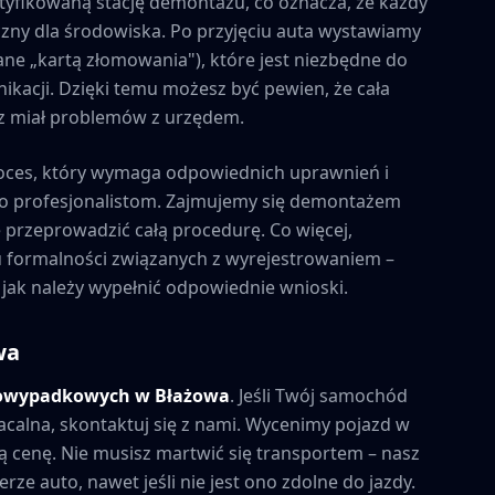
tyfikowaną stację demontażu, co oznacza, że każdy
zny dla środowiska. Po przyjęciu auta wystawiamy
ne „kartą złomowania"), które jest niezbędne do
kacji. Dzięki temu możesz być pewien, że cała
esz miał problemów z urzędem.
oces, który wymaga odpowiednich uprawnień i
to profesjonalistom. Zajmujemy się demontażem
e przeprowadzić całą procedurę. Co więcej,
formalności związanych z wyrejestrowaniem –
 jak należy wypełnić odpowiednie wnioski.
wa
powypadkowych w
Błażowa
. Jeśli Twój samochód
acalna, skontaktuj się z nami. Wycenimy pojazd w
 cenę. Nie musisz martwić się transportem – nasz
rze auto, nawet jeśli nie jest ono zdolne do jazdy.