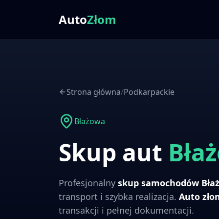
Auto
Złom
Strona główna
/
Podkarpackie
Błażowa
Skup aut
Bła
Profesjonalny
skup samochodów
Bła
transport i szybka realizacja.
Auto zł
transakcji i pełnej dokumentacji.