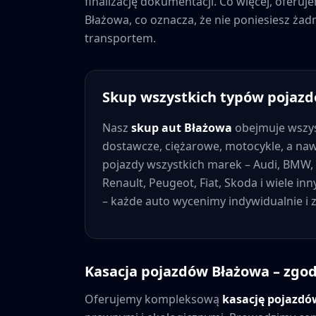
finalizację dokumentacji. Co więcej, oferu
Błażowa
, co oznacza, że nie poniesiesz ż
transportem.
Skup wszystkich typów pojaz
Nasz
skup aut
Błażowa
obejmuje wszys
dostawcze, ciężarowe, motocykle, a na
pojazdy wszystkich marek – Audi, BMW, 
Renault, Peugeot, Fiat, Skoda i wiele in
– każde auto wycenimy indywidualnie i
Kasacja pojazdów
Błażowa
– zgod
Oferujemy kompleksową
kasację pojazd