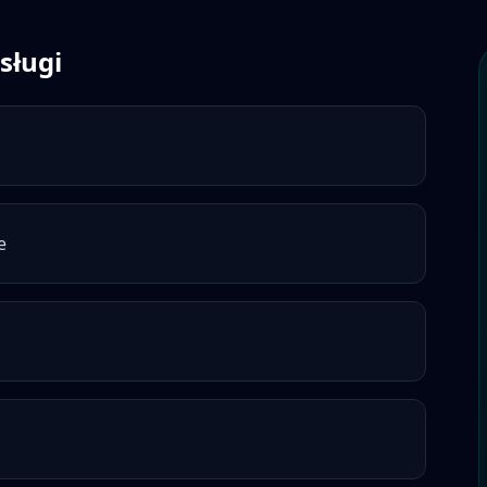
sługi
e