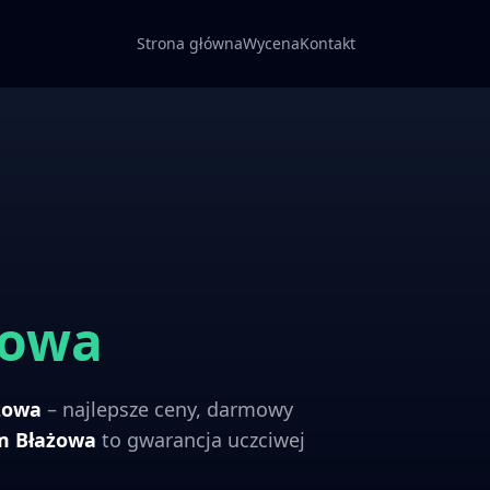
Strona główna
Wycena
Kontakt
żowa
żowa
– najlepsze ceny, darmowy
om
Błażowa
to gwarancja uczciwej