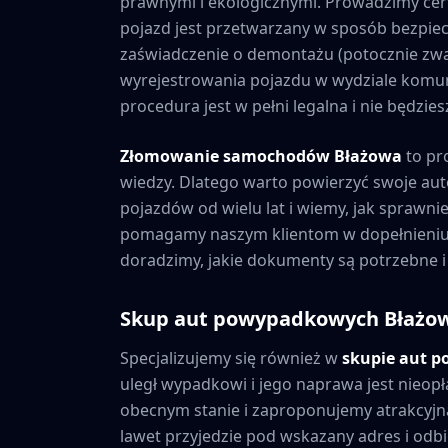
prawnymi i ekologicznymi. Prowadzimy cer
pojazd jest przetwarzany w sposób bezpiec
zaświadczenie o demontażu (potocznie zwa
wyrejestrowania pojazdu w wydziale komuni
procedura jest w pełni legalna i nie będzi
Złomowanie samochodów
Błażowa
to pr
wiedzy. Dlatego warto powierzyć swoje au
pojazdów od wielu lat i wiemy, jak sprawni
pomagamy naszym klientom w dopełnieniu 
doradzimy, jakie dokumenty są potrzebne i
Skup aut powypadkowych
Błażo
Specjalizujemy się również w
skupie aut 
uległ wypadkowi i jego naprawa jest nieopł
obecnym stanie i zaproponujemy atrakcyjną
lawet przyjedzie pod wskazany adres i odbie