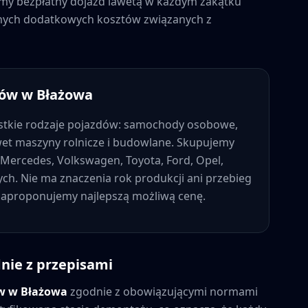
jemy bezpłatny dojazd lawetą w każdym zakątku
adnych dodatkowych kosztów związanych z
dów w
Błażowa
tkie rodzaje pojazdów: samochody osobowe,
wet maszyny rolnicze i budowlane. Skupujemy
Mercedes, Volkswagen, Toyota, Ford, Opel,
nych. Nie ma znaczenia rok produkcji ani przebieg
 zaproponujemy najlepszą możliwą cenę.
nie z przepisami
ów w
Błażowa
zgodnie z obowiązującymi normami