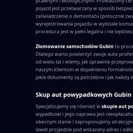
prawnymi i ekologicznymi. Prowadzimy cer
pojazd jest przetwarzany w sposób bezpiec
zaświadczenie o demontażu (potocznie zwa
wyrejestrowania pojazdu w wydziale komuni
procedura jest w pełni legalna i nie będzi
Złomowanie samochodów
Gubin
to proc
Dlatego warto powierzyć swoje auto prof
od wielu lat i wiemy, jak sprawnie przepr
naszym klientom w dopełnieniu formalnośc
jakie dokumenty są potrzebne i jak należy
Skup aut powypadkowych
Gubin
Specjalizujemy się również w
skupie aut 
wypadkowi i jego naprawa jest nieopłacaln
obecnym stanie i zaproponujemy atrakcyjną
lawet przyjedzie pod wskazany adres i odbie