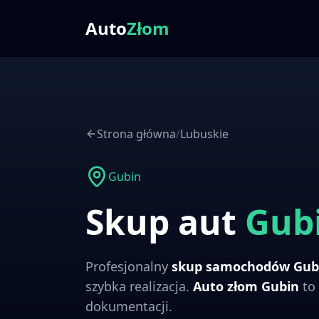
Auto
Złom
Strona główna
/
Lubuskie
Gubin
Skup aut
Gub
Profesjonalny
skup samochodów
Gub
szybka realizacja.
Auto złom
Gubin
to 
dokumentacji.