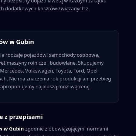
jemy bezpłatny dojazd lawetą w każdym zakątku
nych dodatkowych kosztów związanych z
dów w
Gubin
ie rodzaje pojazdów: samochody osobowe,
wet maszyny rolnicze i budowlane. Skupujemy
Mercedes, Volkswagen, Toyota, Ford, Opel,
nych. Nie ma znaczenia rok produkcji ani przebieg
 zaproponujemy najlepszą możliwą cenę.
e z przepisami
ów w
Gubin
zgodnie z obowiązującymi normami