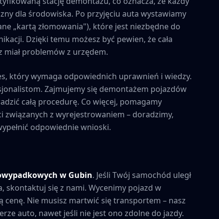
tyfikowaną stację demontażu, co oznacza, że każdy
zny dla środowiska. Po przyjęciu auta wystawiamy
ne „kartą złomowania"), które jest niezbędne do
kacji. Dzięki temu możesz być pewien, że cała
esz miał problemów z urzędem.
es, który wymaga odpowiednich uprawnień i wiedzy.
esjonalistom. Zajmujemy się demontażem pojazdów
owadzić całą procedurę. Co więcej, pomagamy
i związanych z wyrejestrowaniem – doradzimy,
 wypełnić odpowiednie wnioski.
powypadkowych w
Gubin
. Jeśli Twój samochód uległ
a, skontaktuj się z nami. Wycenimy pojazd w
 cenę. Nie musisz martwić się transportem – nasz
rze auto, nawet jeśli nie jest ono zdolne do jazdy.