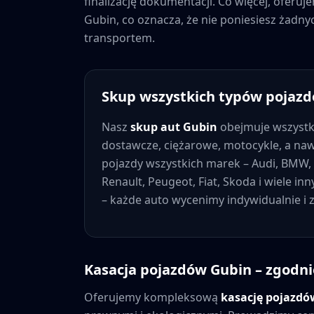
finalizację dokumentacji. Co więcej, oferu
Gubin
, co oznacza, że nie poniesiesz żad
transportem.
Skup wszystkich typów pojaz
Nasz
skup aut
Gubin
obejmuje wszystk
dostawcze, ciężarowe, motocykle, a na
pojazdy wszystkich marek – Audi, BMW, 
Renault, Peugeot, Fiat, Skoda i wiele in
– każde auto wycenimy indywidualnie i
Kasacja pojazdów
Gubin
– zgodni
Oferujemy kompleksową
kasację pojazd