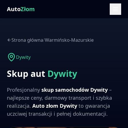
Auto
Złom
Strona główna
/
Warmińsko-Mazurskie
Dywity
Skup aut
Dywity
Profesjonalny
skup samochodów
Dywity
–
najlepsze ceny, darmowy transport i szybka
realizacja.
Auto złom
Dywity
to gwarancja
uczciwej transakcji i pełnej dokumentacji.