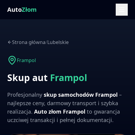
Auto
Złom
Strona główna
/
Lubelskie
Frampol
Skup aut
Frampol
Profesjonalny
skup samochodów
Frampol
–
najlepsze ceny, darmowy transport i szybka
realizacja.
Auto złom
Frampol
to gwarancja
uczciwej transakcji i pełnej dokumentacji.