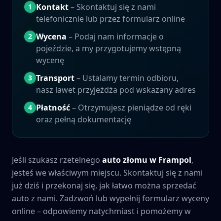
Kontakt
– Skontaktuj się z nami
1
telefonicznie lub przez formularz online
Wycena
– Podaj nam informacje o
2
pojeździe, a my przygotujemy wstępną
wycenę
Transport
– Ustalamy termin odbioru,
3
nasz lawet przyjeżdża pod wskazany adres
Płatność
– Otrzymujesz pieniądze od ręki
4
oraz pełną dokumentację
Jeśli szukasz rzetelnego
auto złomu w
Frampol
,
jesteś we właściwym miejscu. Skontaktuj się z nami
już dziś i przekonaj się, jak łatwo można sprzedać
auto z nami. Zadzwoń lub wypełnij formularz wyceny
online – odpowiemy natychmiast i pomożemy w