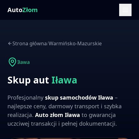
Auto
Złom
Strona główna
/
Warmińsko-Mazurskie
Iława
Skup aut
Iława
Profesjonalny
skup samochodów
Iława
–
najlepsze ceny, darmowy transport i szybka
realizacja.
Auto złom
Iława
to gwarancja
uczciwej transakcji i pełnej dokumentacji.