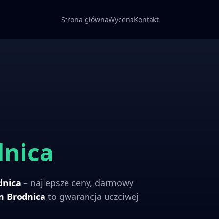
Strona główna
Wycena
Kontakt
dnica
dnica
– najlepsze ceny, darmowy
om
Brodnica
to gwarancja uczciwej