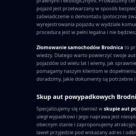
prawnymi i ekologicznymi. Prowadzimy cer
pojazd jest przetwarzany w sposób bezpiec
zaświadczenie o demontażu (potocznie zwa
wyrejestrowania pojazdu w wydziale komuni
procedura jest w pełni legalna i nie będzi
Złomowanie samochodów
Brodnica
to pr
wiedzy. Dlatego warto powierzyć swoje au
pojazdów od wielu lat i wiemy, jak sprawni
pomagamy naszym klientom w dopełnieniu 
doradzimy, jakie dokumenty są potrzebne i
Skup aut powypadkowych
Brodn
Specjalizujemy się również w
skupie aut 
uległ wypadkowi i jego naprawa jest nieopł
obecnym stanie i zaproponujemy atrakcyjną
lawet przyjedzie pod wskazany adres i odbie