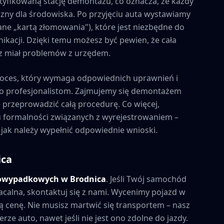
tyfikowaną stację demontażu, co oznacza, że każdy
zny dla środowiska. Po przyjęciu auta wystawiamy
ne „kartą złomowania"), które jest niezbędne do
kacji. Dzięki temu możesz być pewien, że cała
esz miał problemów z urzędem.
oces, który wymaga odpowiednich uprawnień i
to profesjonalistom. Zajmujemy się demontażem
e przeprowadzić całą procedurę. Co więcej,
formalności związanych z wyrejestrowaniem –
 jak należy wypełnić odpowiednie wnioski.
ica
powypadkowych w
Brodnica
. Jeśli Twój samochód
acalna, skontaktuj się z nami. Wycenimy pojazd w
 cenę. Nie musisz martwić się transportem – nasz
rze auto, nawet jeśli nie jest ono zdolne do jazdy.