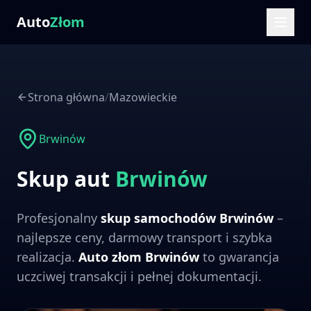
Auto
Złom
Strona główna
/
Mazowieckie
Brwinów
Skup aut
Brwinów
Profesjonalny
skup samochodów
Brwinów
–
najlepsze ceny, darmowy transport i szybka
realizacja.
Auto złom
Brwinów
to gwarancja
uczciwej transakcji i pełnej dokumentacji.