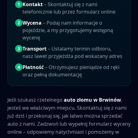
Kontakt
– Skontaktuj się z nami
1
telefonicznie lub przez formularz online
Wycena
– Podaj nam informacje o
2
pojeździe, a my przygotujemy wstępną
wycenę
Transport
– Ustalamy termin odbioru,
3
nasz lawet przyjeżdża pod wskazany adres
Płatność
– Otrzymujesz pieniądze od ręki
4
oraz pełną dokumentację
Jeśli szukasz rzetelnego
auto złomu w
Brwinów
,
jesteś we właściwym miejscu. Skontaktuj się z nami
już dziś i przekonaj się, jak łatwo można sprzedać
auto z nami. Zadzwoń lub wypełnij formularz wyceny
online – odpowiemy natychmiast i pomożemy w