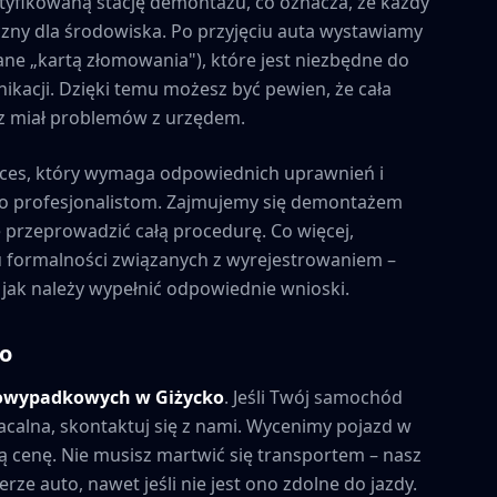
tyfikowaną stację demontażu, co oznacza, że każdy
zny dla środowiska. Po przyjęciu auta wystawiamy
ne „kartą złomowania"), które jest niezbędne do
kacji. Dzięki temu możesz być pewien, że cała
esz miał problemów z urzędem.
ces, który wymaga odpowiednich uprawnień i
to profesjonalistom. Zajmujemy się demontażem
e przeprowadzić całą procedurę. Co więcej,
formalności związanych z wyrejestrowaniem –
 jak należy wypełnić odpowiednie wnioski.
ko
powypadkowych w
Giżycko
. Jeśli Twój samochód
acalna, skontaktuj się z nami. Wycenimy pojazd w
 cenę. Nie musisz martwić się transportem – nasz
rze auto, nawet jeśli nie jest ono zdolne do jazdy.