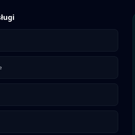
ługi
e