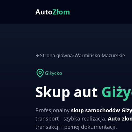
Auto
Złom
Strona główna
/
Warmińsko-Mazurskie
Giżycko
Skup aut
Giż
Profesjonalny
skup samochodów
Giż
transport i szybka realizacja.
Auto zł
transakcji i pełnej dokumentacji.