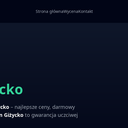
Strona główna
Wycena
Kontakt
ycko
ycko
– najlepsze ceny, darmowy
om
Giżycko
to gwarancja uczciwej