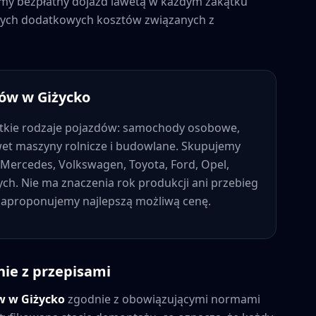
jemy bezpłatny dojazd lawetą w każdym zakątku
adnych dodatkowych kosztów związanych z
dów w
Giżycko
tkie rodzaje pojazdów: samochody osobowe,
wet maszyny rolnicze i budowlane. Skupujemy
Mercedes, Volkswagen, Toyota, Ford, Opel,
nych. Nie ma znaczenia rok produkcji ani przebieg
 zaproponujemy najlepszą możliwą cenę.
nie z przepisami
ów w
Giżycko
zgodnie z obowiązującymi normami