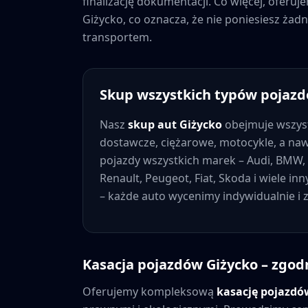
finalizację dokumentacji. Co więcej, oferu
Giżycko
, co oznacza, że nie poniesiesz ż
transportem.
Skup wszystkich typów pojaz
Nasz
skup aut
Giżycko
obejmuje wszys
dostawcze, ciężarowe, motocykle, a na
pojazdy wszystkich marek – Audi, BMW, 
Renault, Peugeot, Fiat, Skoda i wiele in
– każde auto wycenimy indywidualnie i
Kasacja pojazdów
Giżycko
– zgod
Oferujemy kompleksową
kasację pojazd