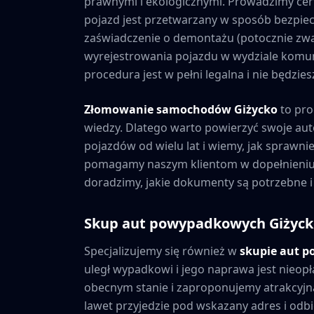
prawnymi i ekologicznymi. Prowadzimy cer
pojazd jest przetwarzany w sposób bezpiec
zaświadczenie o demontażu (potocznie zwa
wyrejestrowania pojazdu w wydziale komuni
procedura jest w pełni legalna i nie będzi
Złomowanie samochodów
Giżycko
to pro
wiedzy. Dlatego warto powierzyć swoje au
pojazdów od wielu lat i wiemy, jak sprawni
pomagamy naszym klientom w dopełnieniu 
doradzimy, jakie dokumenty są potrzebne i
Skup aut powypadkowych
Giżyc
Specjalizujemy się również w
skupie aut 
uległ wypadkowi i jego naprawa jest nieopł
obecnym stanie i zaproponujemy atrakcyjną
lawet przyjedzie pod wskazany adres i odbie