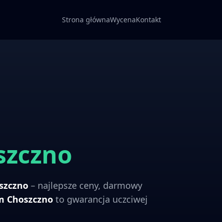
Strona główna
Wycena
Kontakt
szczno
szczno
– najlepsze ceny, darmowy
om
Choszczno
to gwarancja uczciwej