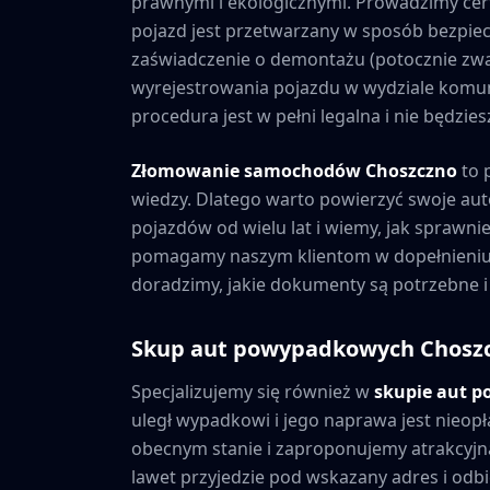
prawnymi i ekologicznymi. Prowadzimy cer
pojazd jest przetwarzany w sposób bezpiec
zaświadczenie o demontażu (potocznie zwa
wyrejestrowania pojazdu w wydziale komuni
procedura jest w pełni legalna i nie będzi
Złomowanie samochodów
Choszczno
to 
wiedzy. Dlatego warto powierzyć swoje au
pojazdów od wielu lat i wiemy, jak sprawni
pomagamy naszym klientom w dopełnieniu 
doradzimy, jakie dokumenty są potrzebne i
Skup aut powypadkowych
Chosz
Specjalizujemy się również w
skupie aut 
uległ wypadkowi i jego naprawa jest nieopł
obecnym stanie i zaproponujemy atrakcyjną
lawet przyjedzie pod wskazany adres i odbie