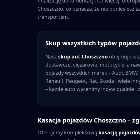
finalizację dokumentacji. Co więcej, oferu
Choszczno
, co oznacza, że nie poniesies
transportem.
Skup wszystkich typów pojaz
Nasz
skup aut
Choszczno
obejmuje wsz
dostawcze, ciężarowe, motocykle, a na
pojazdy wszystkich marek – Audi, BMW, 
Renault, Peugeot, Fiat, Skoda i wiele in
– każde auto wycenimy indywidualnie i
Kasacja pojazdów
Choszczno
– zg
Oferujemy kompleksową
kasację pojazd