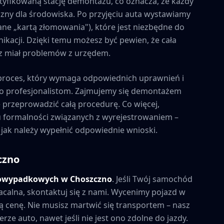
tyfikowaną stację demontażu, co oznacza, że każdy
zny dla środowiska. Po przyjęciu auta wystawiamy
ne „kartą złomowania"), które jest niezbędne do
kacji. Dzięki temu możesz być pewien, że cała
esz miał problemów z urzędem.
proces, który wymaga odpowiednich uprawnień i
to profesjonalistom. Zajmujemy się demontażem
e przeprowadzić całą procedurę. Co więcej,
formalności związanych z wyrejestrowaniem –
 jak należy wypełnić odpowiednie wnioski.
czno
powypadkowych w
Choszczno
. Jeśli Twój samochód
acalna, skontaktuj się z nami. Wycenimy pojazd w
 cenę. Nie musisz martwić się transportem – nasz
rze auto, nawet jeśli nie jest ono zdolne do jazdy.