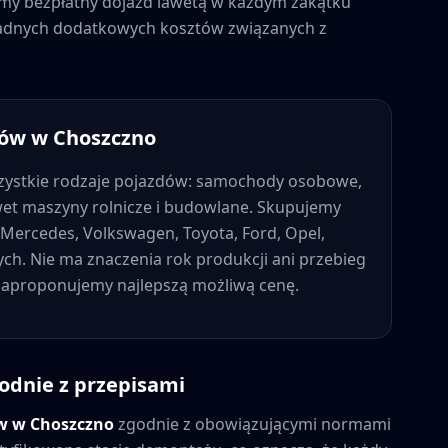
jemy bezpłatny dojazd lawetą w każdym zakątku
z żadnych dodatkowych kosztów związanych z
dów w
Choszczno
ystkie rodzaje pojazdów: samochody osobowe,
wet maszyny rolnicze i budowlane. Skupujemy
Mercedes, Volkswagen, Toyota, Ford, Opel,
nych. Nie ma znaczenia rok produkcji ani przebieg
 zaproponujemy najlepszą możliwą cenę.
odnie z przepisami
ów w
Choszczno
zgodnie z obowiązującymi normami