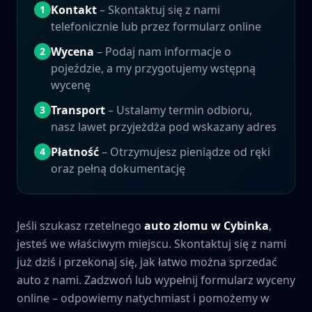
Kontakt
– Skontaktuj się z nami
1
telefonicznie lub przez formularz online
Wycena
– Podaj nam informacje o
2
pojeździe, a my przygotujemy wstępną
wycenę
Transport
– Ustalamy termin odbioru,
3
nasz lawet przyjeżdża pod wskazany adres
Płatność
– Otrzymujesz pieniądze od ręki
4
oraz pełną dokumentację
Jeśli szukasz rzetelnego
auto złomu w
Cybinka
,
jesteś we właściwym miejscu. Skontaktuj się z nami
już dziś i przekonaj się, jak łatwo można sprzedać
auto z nami. Zadzwoń lub wypełnij formularz wyceny
online – odpowiemy natychmiast i pomożemy w