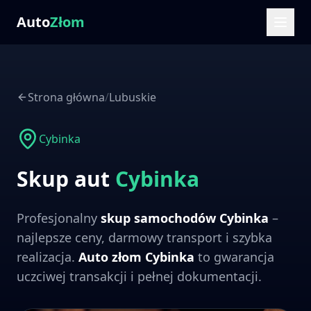
Auto
Złom
Strona główna
/
Lubuskie
Cybinka
Skup aut
Cybinka
Profesjonalny
skup samochodów
Cybinka
–
najlepsze ceny, darmowy transport i szybka
realizacja.
Auto złom
Cybinka
to gwarancja
uczciwej transakcji i pełnej dokumentacji.