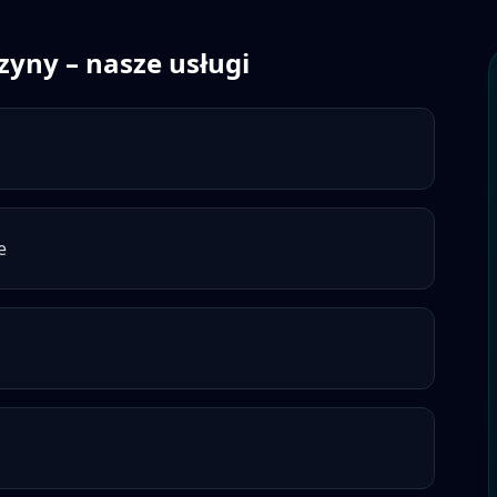
zyny
– nasze usługi
e