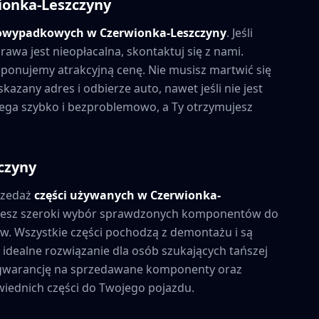
ionka-Leszczyny
powypadkowych w
Czerwionka-Leszczyny
. Jeśli
wa jest nieopłacalna, skontaktuj się z nami.
ponujemy atrakcyjną cenę. Nie musisz martwić się
azany adres i odbierze auto, nawet jeśli nie jest
biega szybko i bezproblemowo, a Ty otrzymujesz
czyny
rzedaż
części używanych w
Czerwionka-
ziesz szeroki wybór sprawdzonych komponentów do
. Wszystkie części pochodzą z demontażu i są
idealne rozwiązanie dla osób szukających tańszej
y gwarancję na sprzedawane komponenty oraz
iednich części do Twojego pojazdu.