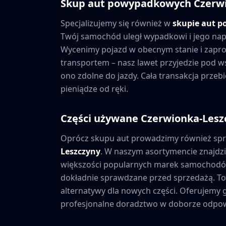
Skup aut powypadkowych
Czerw
Specjalizujemy się również w
skupie aut 
Twój samochód uległ wypadkowi i jego napra
Wycenimy pojazd w obecnym stanie i zapro
transportem – nasz lawet przyjedzie pod wsk
ono zdolne do jazdy. Cała transakcja prze
pieniądze od ręki.
Części używane
Czerwionka-Lesz
Oprócz skupu aut prowadzimy również sp
Leszczyny
. W naszym asortymencie znajd
większości popularnych marek samochodów
dokładnie sprawdzane przed sprzedażą. To 
alternatywy dla nowych części. Oferujem
profesjonalne doradztwo w doborze odpow