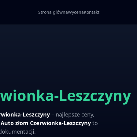
Strona główna
Wycena
Kontakt
rwionka-Leszczyny
rwionka-Leszczyny
– najlepsze ceny,
.
Auto złom
Czerwionka-Leszczyny
to
 dokumentacji.