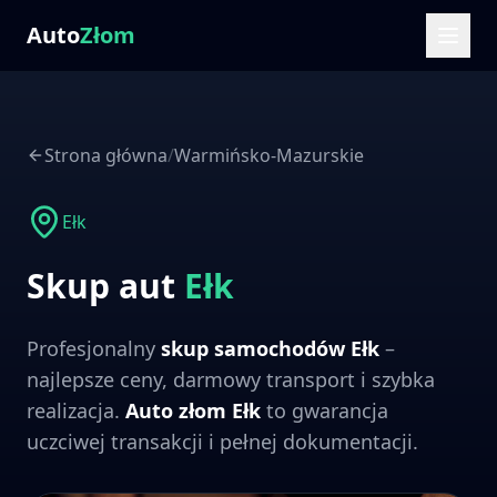
Auto
Złom
Strona główna
/
Warmińsko-Mazurskie
Ełk
Skup aut
Ełk
Profesjonalny
skup samochodów
Ełk
–
najlepsze ceny, darmowy transport i szybka
realizacja.
Auto złom
Ełk
to gwarancja
uczciwej transakcji i pełnej dokumentacji.