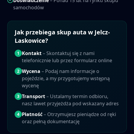
Doświadczenie
– Ponad 15 lat na rynku skupu
samochodów
Jak przebiega skup auta w
Jelcz-
Laskowice
?
Kontakt
– Skontaktuj się z nami
1
telefonicznie lub przez formularz online
Wycena
– Podaj nam informacje o
2
pojeździe, a my przygotujemy wstępną
wycenę
Transport
– Ustalamy termin odbioru,
3
nasz lawet przyjeżdża pod wskazany adres
Płatność
– Otrzymujesz pieniądze od ręki
4
oraz pełną dokumentację