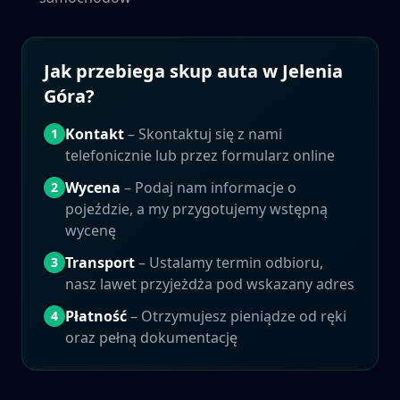
Jak przebiega skup auta w
Jelenia
Góra
?
Kontakt
– Skontaktuj się z nami
1
telefonicznie lub przez formularz online
Wycena
– Podaj nam informacje o
2
pojeździe, a my przygotujemy wstępną
wycenę
Transport
– Ustalamy termin odbioru,
3
nasz lawet przyjeżdża pod wskazany adres
Płatność
– Otrzymujesz pieniądze od ręki
4
oraz pełną dokumentację