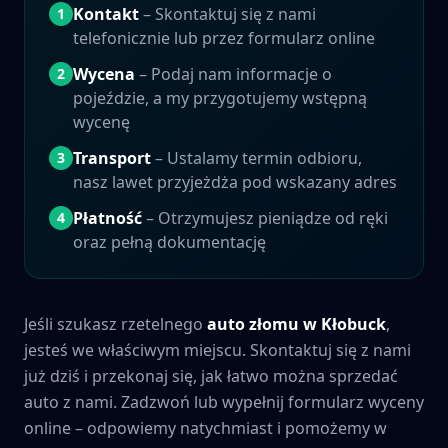
Kontakt
– Skontaktuj się z nami
1
telefonicznie lub przez formularz online
Wycena
– Podaj nam informacje o
2
pojeździe, a my przygotujemy wstępną
wycenę
Transport
– Ustalamy termin odbioru,
3
nasz lawet przyjeżdża pod wskazany adres
Płatność
– Otrzymujesz pieniądze od ręki
4
oraz pełną dokumentację
Jeśli szukasz rzetelnego
auto złomu w
Kłobuck
,
jesteś we właściwym miejscu. Skontaktuj się z nami
już dziś i przekonaj się, jak łatwo można sprzedać
auto z nami. Zadzwoń lub wypełnij formularz wyceny
online – odpowiemy natychmiast i pomożemy w