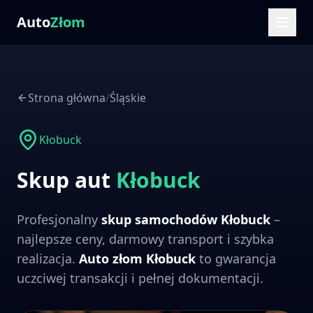
Auto
Złom
Strona główna
/
Śląskie
Kłobuck
Skup aut
Kłobuck
Profesjonalny
skup samochodów
Kłobuck
–
najlepsze ceny, darmowy transport i szybka
realizacja.
Auto złom
Kłobuck
to gwarancja
uczciwej transakcji i pełnej dokumentacji.