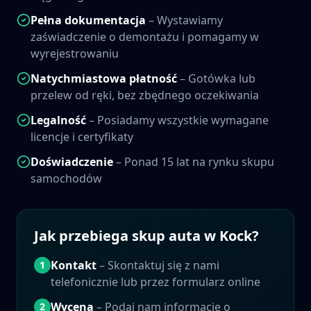
Pełna dokumentacja
– Wystawiamy
zaświadczenie o demontażu i pomagamy w
wyrejestrowaniu
Natychmiastowa płatność
– Gotówka lub
przelew od ręki, bez zbędnego oczekiwania
Legalność
– Posiadamy wszystkie wymagane
licencje i certyfikaty
Doświadczenie
– Ponad 15 lat na rynku skupu
samochodów
Jak przebiega skup auta w
Kock
?
Kontakt
– Skontaktuj się z nami
1
telefonicznie lub przez formularz online
Wycena
– Podaj nam informacje o
2