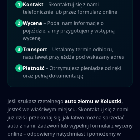
Kontakt
– Skontaktuj się z nami
1
telefonicznie lub przez formularz online
Wycena
– Podaj nam informacje o
2
pojeździe, a my przygotujemy wstępną
wycenę
Transport
– Ustalamy termin odbioru,
3
nasz lawet przyjeżdża pod wskazany adres
Płatność
– Otrzymujesz pieniądze od ręki
4
oraz pełną dokumentację
Jeśli szukasz rzetelnego
auto złomu w
Koluszki
,
jesteś we właściwym miejscu. Skontaktuj się z nami
już dziś i przekonaj się, jak łatwo można sprzedać
auto z nami. Zadzwoń lub wypełnij formularz wyceny
online – odpowiemy natychmiast i pomożemy w