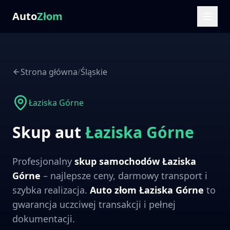
Auto
Złom
Strona główna
/
Śląskie
Łaziska Górne
Skup aut
Łaziska Górne
Profesjonalny
skup samochodów
Łaziska
Górne
– najlepsze ceny, darmowy transport i
szybka realizacja.
Auto złom
Łaziska Górne
to
gwarancja uczciwej transakcji i pełnej
dokumentacji.