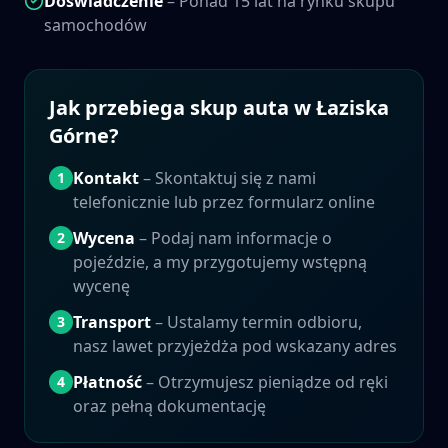
Doświadczenie
– Ponad 15 lat na rynku skupu
samochodów
Jak przebiega skup auta w
Łaziska
Górne
?
Kontakt
– Skontaktuj się z nami
1
telefonicznie lub przez formularz online
Wycena
– Podaj nam informacje o
2
pojeździe, a my przygotujemy wstępną
wycenę
Transport
– Ustalamy termin odbioru,
3
nasz lawet przyjeżdża pod wskazany adres
Płatność
– Otrzymujesz pieniądze od ręki
4
oraz pełną dokumentację