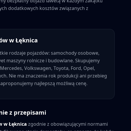
jemy bezpłatny dojazd lawetą w każdym zakątku
dnych dodatkowych kosztów związanych z
dów w
Łęknica
tkie rodzaje pojazdów: samochody osobowe,
wet maszyny rolnicze i budowlane. Skupujemy
Mercedes, Volkswagen, Toyota, Ford, Opel,
nych. Nie ma znaczenia rok produkcji ani przebieg
 zaproponujemy najlepszą możliwą cenę.
nie z przepisami
ów w
Łęknica
zgodnie z obowiązującymi normami