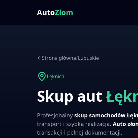
Auto
Złom
Strona główna
/
Lubuskie
Łęknica
Skup aut
Łęk
Profesjonalny
skup samochodów
Łęk
transport i szybka realizacja.
Auto zł
transakcji i pełnej dokumentacji.