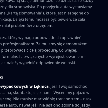
tyfikowaną stację demontażu, co oznacza, że każdy
zny dla środowiska. Po przyjęciu auta wystawiamy
ne „kartą złomowania"), które jest niezbędne do
kacji. Dzięki temu możesz być pewien, że cała
esz miał problemów z urzędem.
ces, który wymaga odpowiednich uprawnień i
to profesjonalistom. Zajmujemy się demontażem
e przeprowadzić całą procedurę. Co więcej,
formalności związanych z wyrejestrowaniem –
 jak należy wypełnić odpowiednie wnioski.
ca
powypadkowych w
Łęknica
. Jeśli Twój samochód
acalna, skontaktuj się z nami. Wycenimy pojazd w
 cenę. Nie musisz martwić się transportem – nasz
rze auto, nawet jeśli nie jest ono zdolne do jazdy.