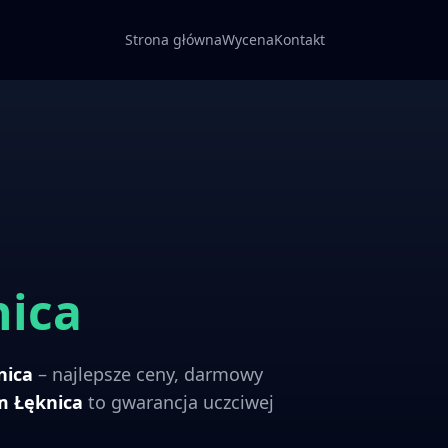
Strona główna
Wycena
Kontakt
nica
nica
– najlepsze ceny, darmowy
om
Łęknica
to gwarancja uczciwej