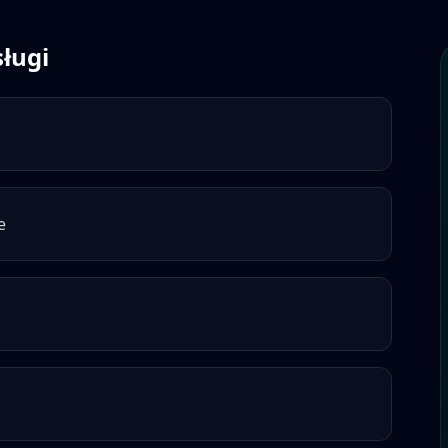
ługi
e