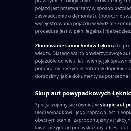
prawnymi i ekologicznymi. Prowadzimy cer
pojazd jest przetwarzany w sposób bezpiec
zaświadczenie o demontażu (potocznie zwa
wyrejestrowania pojazdu w wydziale komuni
procedura jest w pełni legalna i nie będzi
Złomowanie samochodów
Łęknica
to pro
wiedzy. Dlatego warto powierzyć swoje au
pojazdów od wielu lat i wiemy, jak sprawni
pomagamy naszym klientom w dopełnieniu 
doradzimy, jakie dokumenty są potrzebne i
Skup aut powypadkowych
Łękni
Specjalizujemy się również w
skupie aut 
uległ wypadkowi i jego naprawa jest nieopł
obecnym stanie i zaproponujemy atrakcyjną
lawet przyjedzie pod wskazany adres i odbie