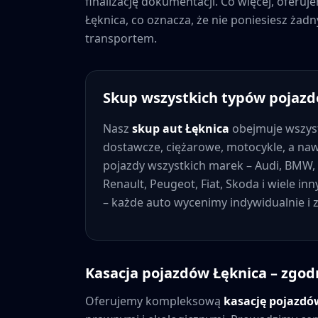
finalizację dokumentacji. Co więcej, oferu
Łęknica
, co oznacza, że nie poniesiesz ża
transportem.
Skup wszystkich typów pojaz
Nasz
skup aut
Łęknica
obejmuje wszys
dostawcze, ciężarowe, motocykle, a na
pojazdy wszystkich marek – Audi, BMW, 
Renault, Peugeot, Fiat, Skoda i wiele in
– każde auto wycenimy indywidualnie i
Kasacja pojazdów
Łęknica
– zgod
Oferujemy kompleksową
kasację pojazd