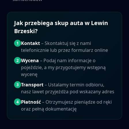
Jak przebiega skup auta w
Lewin
Brzeski
?
Kontakt
– Skontaktuj się z nami
1
telefonicznie lub przez formularz online
Wycena
– Podaj nam informacje o
2
pojeździe, a my przygotujemy wstępną
wycenę
Transport
– Ustalamy termin odbioru,
3
nasz lawet przyjeżdża pod wskazany adres
Płatność
– Otrzymujesz pieniądze od ręki
4
oraz pełną dokumentację