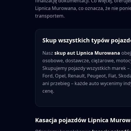
finalizację dokumentacji. Co więcej, oferu
Lipnica Murowana
, co oznacza, że nie po
transportem.
Skup wszystkich typów pojaz
Nasz
skup aut
Lipnica Murowana
obej
osobowe, dostawcze, ciężarowe, motocy
Skupujemy pojazdy wszystkich marek – 
Ford, Opel, Renault, Peugeot, Fiat, Skod
ani przebieg – każde auto wycenimy in
cenę.
Kasacja pojazdów
Lipnica Muro