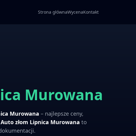
Strona główna
Wycena
Kontakt
nica Murowana
nica Murowana
– najlepsze ceny,
.
Auto złom
Lipnica Murowana
to
 dokumentacji.