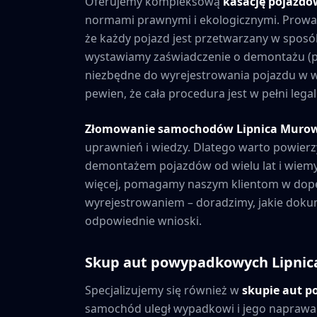
Oferujemy kompleksową
kasację pojazd
normami prawnymi i ekologicznymi. Prowad
że każdy pojazd jest przetwarzany w sposó
wystawiamy zaświadczenie o demontażu (po
niezbędne do wyrejestrowania pojazdu w w
pewien, że cała procedura jest w pełni leg
Złomowanie samochodów
Lipnica Muro
uprawnień i wiedzy. Dlatego warto powierz
demontażem pojazdów od wielu lat i wiemy
więcej, pomagamy naszym klientom w dope
wyrejestrowaniem – doradzimy, jakie dokum
odpowiednie wnioski.
Skup aut powypadkowych
Lipni
Specjalizujemy się również w
skupie aut 
samochód uległ wypadkowi i jego naprawa j