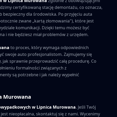
ów w
Lipnica Murowana
zgodnie z obowiązującymi
zimy certyfikowaną stację demontażu, co oznacza,
b bezpieczny dla środowiska. Po przyjęciu auta
tocznie zwane „kartą złomowania"), które jest
ydziale komunikacji. Dzięki temu możesz być
alna i nie będziesz miał problemów z urzędem.
wana
to proces, który wymaga odpowiednich
yć swoje auto profesjonalistom. Zajmujemy się
, jak sprawnie przeprowadzić całą procedurę. Co
łnieniu formalności związanych z
enty są potrzebne i jak należy wypełnić
ca Murowana
powypadkowych w
Lipnica Murowana
. Jeśli Twój
est nieopłacalna, skontaktuj się z nami. Wycenimy