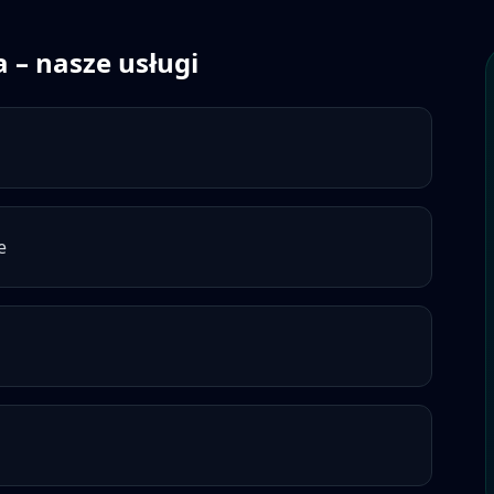
a
– nasze usługi
e