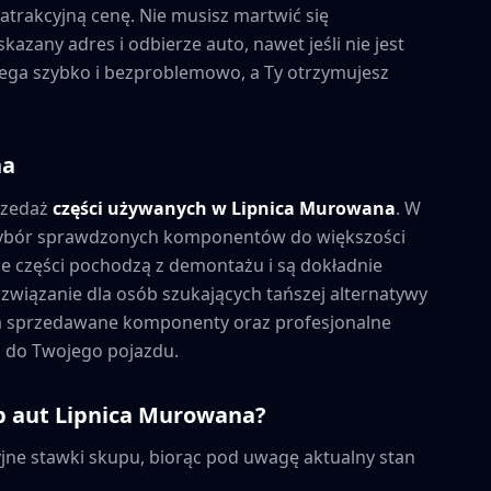
trakcyjną cenę. Nie musisz martwić się
azany adres i odbierze auto, nawet jeśli nie jest
biega szybko i bezproblemowo, a Ty otrzymujesz
na
rzedaż
części używanych w
Lipnica Murowana
. W
wybór sprawdzonych komponentów do większości
 części pochodzą z demontażu i są dokładnie
związanie dla osób szukających tańszej alternatywy
na sprzedawane komponenty oraz profesjonalne
 do Twojego pojazdu.
p aut
Lipnica Murowana
?
ne stawki skupu, biorąc pod uwagę aktualny stan