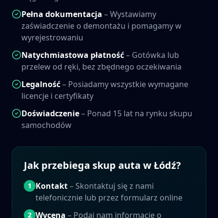
Pełna dokumentacja
– Wystawiamy
zaświadczenie o demontażu i pomagamy w
wyrejestrowaniu
Natychmiastowa płatność
– Gotówka lub
przelew od ręki, bez zbędnego oczekiwania
Legalność
– Posiadamy wszystkie wymagane
licencje i certyfikaty
Doświadczenie
– Ponad 15 lat na rynku skupu
samochodów
Jak przebiega skup auta w
Łódź
?
Kontakt
– Skontaktuj się z nami
1
telefonicznie lub przez formularz online
Wycena
– Podaj nam informacje o
2