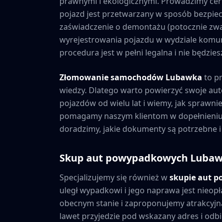
prawnymi i ekologicznymi. Prowadzimy cer
pojazd jest przetwarzany w sposób bezpiec
zaświadczenie o demontażu (potocznie zwa
wyrejestrowania pojazdu w wydziale komuni
procedura jest w pełni legalna i nie będzi
Złomowanie samochodów
Lubawka
to p
wiedzy. Dlatego warto powierzyć swoje au
pojazdów od wielu lat i wiemy, jak sprawni
pomagamy naszym klientom w dopełnieniu 
doradzimy, jakie dokumenty są potrzebne i
Skup aut powypadkowych
Luba
Specjalizujemy się również w
skupie aut 
uległ wypadkowi i jego naprawa jest nieopł
obecnym stanie i zaproponujemy atrakcyjną
lawet przyjedzie pod wskazany adres i odbie