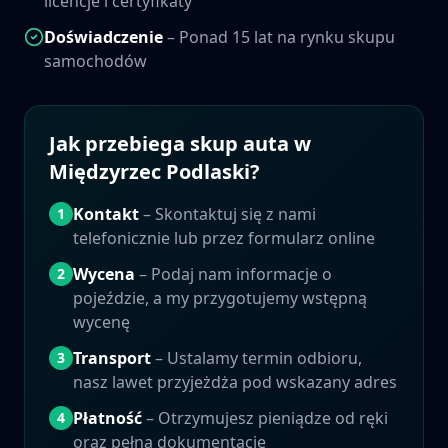
licencje i certyfikaty
Doświadczenie
– Ponad 15 lat na rynku skupu
samochodów
Jak przebiega skup auta w
Międzyrzec Podlaski
?
Kontakt
– Skontaktuj się z nami
1
telefonicznie lub przez formularz online
Wycena
– Podaj nam informacje o
2
pojeździe, a my przygotujemy wstępną
wycenę
Transport
– Ustalamy termin odbioru,
3
nasz lawet przyjeżdża pod wskazany adres
Płatność
– Otrzymujesz pieniądze od ręki
4
oraz pełną dokumentację