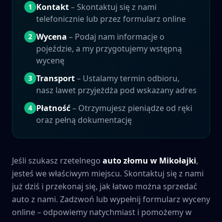
Kontakt
– Skontaktuj się z nami
1
telefonicznie lub przez formularz online
Wycena
– Podaj nam informacje o
2
pojeździe, a my przygotujemy wstępną
wycenę
Transport
– Ustalamy termin odbioru,
3
nasz lawet przyjeżdża pod wskazany adres
Płatność
– Otrzymujesz pieniądze od ręki
4
oraz pełną dokumentację
Jeśli szukasz rzetelnego
auto złomu w
Mikołajki
,
jesteś we właściwym miejscu. Skontaktuj się z nami
już dziś i przekonaj się, jak łatwo można sprzedać
auto z nami. Zadzwoń lub wypełnij formularz wyceny
online – odpowiemy natychmiast i pomożemy w