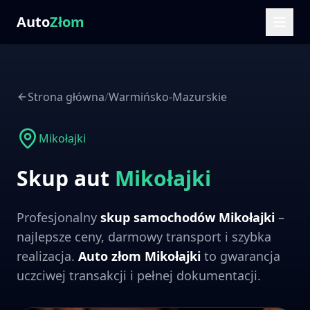
Auto
Złom
Strona główna
/
Warmińsko-Mazurskie
Mikołajki
Skup aut
Mikołajki
Profesjonalny
skup samochodów
Mikołajki
–
najlepsze ceny, darmowy transport i szybka
realizacja.
Auto złom
Mikołajki
to gwarancja
uczciwej transakcji i pełnej dokumentacji.