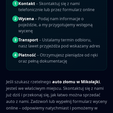
Kontakt
– Skontaktuj się z nami
1
telefonicznie lub przez formularz online
Wycena
– Podaj nam informacje o
2
pojeździe, a my przygotujemy wstępną
wycenę
Transport
– Ustalamy termin odbioru,
3
nasz lawet przyjeżdża pod wskazany adres
Płatność
– Otrzymujesz pieniądze od ręki
4
oraz pełną dokumentację
Jeśli szukasz rzetelnego
auto złomu w
Mikołajki
,
jesteś we właściwym miejscu. Skontaktuj się z nami
już dziś i przekonaj się, jak łatwo można sprzedać
auto z nami. Zadzwoń lub wypełnij formularz wyceny
online – odpowiemy natychmiast i pomożemy w