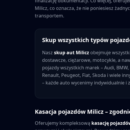
finalizację dokumentacji. Co więcej, oferu
Milicz
, co oznacza, że nie poniesiesz żad
transportem.
Skup wszystkich typów pojaz
Nasz
skup aut
Milicz
obejmuje wszystk
dostawcze, ciężarowe, motocykle, a na
pojazdy wszystkich marek – Audi, BMW, 
Renault, Peugeot, Fiat, Skoda i wiele in
– każde auto wycenimy indywidualnie i
Kasacja pojazdów
Milicz
– zgodni
Oferujemy kompleksową
kasację pojazd