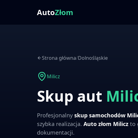
Auto
Złom
Strona główna
/
Dolnośląskie
Milicz
Skup aut
Mili
Profesjonalny
skup samochodów
Mili
szybka realizacja.
Auto złom
Milicz
to 
dokumentacji.