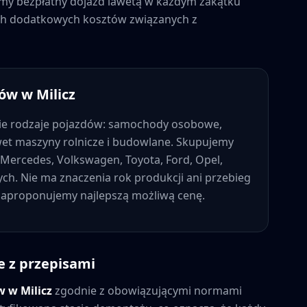
jemy bezpłatny dojazd lawetą w każdym zakątku
nych dodatkowych kosztów związanych z
dów w
Milicz
ie rodzaje pojazdów: samochody osobowe,
wet maszyny rolnicze i budowlane. Skupujemy
Mercedes, Volkswagen, Toyota, Ford, Opel,
nych. Nie ma znaczenia rok produkcji ani przebieg
 zaproponujemy najlepszą możliwą cenę.
e z przepisami
ów w
Milicz
zgodnie z obowiązującymi normami