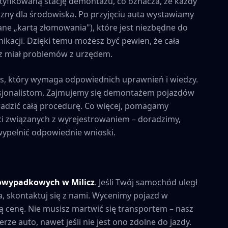
tyfikowaną stację demontażu, co oznacza, że każdy
zny dla środowiska. Po przyjęciu auta wystawiamy
ne „kartą złomowania"), które jest niezbędne do
kacji. Dzięki temu możesz być pewien, że cała
esz miał problemów z urzędem.
s, który wymaga odpowiednich uprawnień i wiedzy.
esjonalistom. Zajmujemy się demontażem pojazdów
owadzić całą procedurę. Co więcej, pomagamy
i związanych z wyrejestrowaniem – doradzimy,
 wypełnić odpowiednie wnioski.
powypadkowych w
Milicz
. Jeśli Twój samochód uległ
a, skontaktuj się z nami. Wycenimy pojazd w
 cenę. Nie musisz martwić się transportem – nasz
rze auto, nawet jeśli nie jest ono zdolne do jazdy.