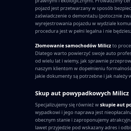
prawnymi i ekologicznymi. Prowadzimy cer
pojazd jest przetwarzany w sposób bezpiec
zaświadczenie o demontażu (potocznie zwa
wyrejestrowania pojazdu w wydziale komuni
procedura jest w pełni legalna i nie będzi
Złomowanie samochodów
Milicz
to proce
Dlatego warto powierzyć swoje auto prof
od wielu lat i wiemy, jak sprawnie przepr
naszym klientom w dopełnieniu formalnośc
jakie dokumenty są potrzebne i jak należy
Skup aut powypadkowych
Milicz
Specjalizujemy się również w
skupie aut 
wypadkowi i jego naprawa jest nieopłacaln
obecnym stanie i zaproponujemy atrakcyjną
lawet przyjedzie pod wskazany adres i odbie