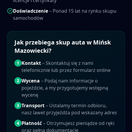
licencje i certyfikaty
Doświadczenie
– Ponad 15 lat na rynku skupu
samochodów
Jak przebiega skup auta w
Mińsk
Mazowiecki
?
Kontakt
– Skontaktuj się z nami
1
telefonicznie lub przez formularz online
Wycena
– Podaj nam informacje o
2
pojeździe, a my przygotujemy wstępną
wycenę
Transport
– Ustalamy termin odbioru,
3
nasz lawet przyjeżdża pod wskazany adres
Płatność
– Otrzymujesz pieniądze od ręki
4
oraz pełną dokumentację