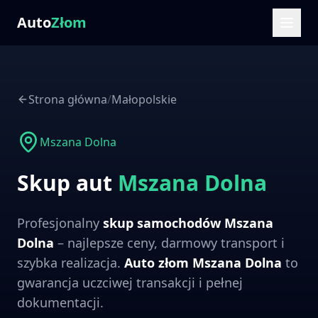
Auto
Złom
Strona główna
/
Małopolskie
Mszana Dolna
Skup aut
Mszana Dolna
Profesjonalny
skup samochodów
Mszana
Dolna
– najlepsze ceny, darmowy transport i
szybka realizacja.
Auto złom
Mszana Dolna
to
gwarancja uczciwej transakcji i pełnej
dokumentacji.