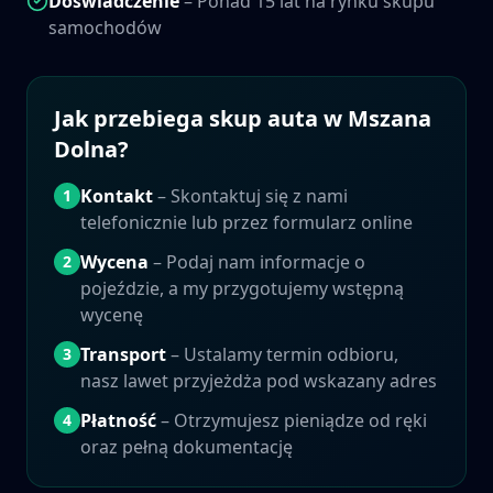
Doświadczenie
– Ponad 15 lat na rynku skupu
samochodów
Jak przebiega skup auta w
Mszana
Dolna
?
Kontakt
– Skontaktuj się z nami
1
telefonicznie lub przez formularz online
Wycena
– Podaj nam informacje o
2
pojeździe, a my przygotujemy wstępną
wycenę
Transport
– Ustalamy termin odbioru,
3
nasz lawet przyjeżdża pod wskazany adres
Płatność
– Otrzymujesz pieniądze od ręki
4
oraz pełną dokumentację