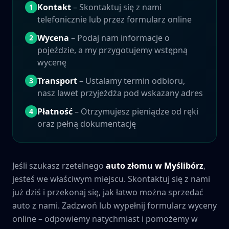
Kontakt
– Skontaktuj się z nami
1
telefonicznie lub przez formularz online
Wycena
– Podaj nam informacje o
2
pojeździe, a my przygotujemy wstępną
wycenę
Transport
– Ustalamy termin odbioru,
3
nasz lawet przyjeżdża pod wskazany adres
Płatność
– Otrzymujesz pieniądze od ręki
4
oraz pełną dokumentację
Jeśli szukasz rzetelnego
auto złomu w
Myślibórz
,
jesteś we właściwym miejscu. Skontaktuj się z nami
już dziś i przekonaj się, jak łatwo można sprzedać
auto z nami. Zadzwoń lub wypełnij formularz wyceny
online – odpowiemy natychmiast i pomożemy w