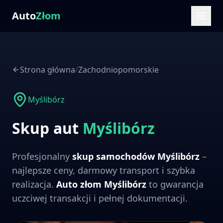
Auto
Złom
Strona główna
/
Zachodniopomorskie
Myślibórz
Skup aut
Myślibórz
Profesjonalny
skup samochodów
Myślibórz
–
najlepsze ceny, darmowy transport i szybka
realizacja.
Auto złom
Myślibórz
to gwarancja
uczciwej transakcji i pełnej dokumentacji.