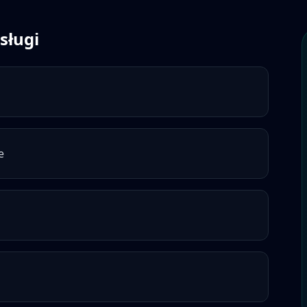
sługi
e