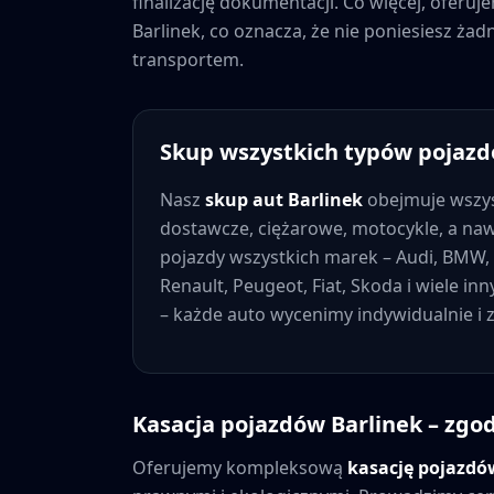
finalizację dokumentacji. Co więcej, oferu
Barlinek
, co oznacza, że nie poniesiesz ż
transportem.
Skup wszystkich typów pojaz
Nasz
skup aut
Barlinek
obejmuje wszys
dostawcze, ciężarowe, motocykle, a na
pojazdy wszystkich marek – Audi, BMW, 
Renault, Peugeot, Fiat, Skoda i wiele in
– każde auto wycenimy indywidualnie i
Kasacja pojazdów
Barlinek
– zgod
Oferujemy kompleksową
kasację pojazd