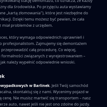
tyfikowaną stację demontażu, co oznacza, że każdy
zny dla środowiska. Po przyjęciu auta wystawiamy
ne „kartą złomowania"), które jest niezbędne do
kacji. Dzięki temu możesz być pewien, że cała
esz miał problemów z urzędem.
oces, który wymaga odpowiednich uprawnień i
to profesjonalistom. Zajmujemy się demontażem
e przeprowadzić całą procedurę. Co więcej,
formalności związanych z wyrejestrowaniem –
 jak należy wypełnić odpowiednie wnioski.
ek
powypadkowych w
Barlinek
. Jeśli Twój samochód
acalna, skontaktuj się z nami. Wycenimy pojazd w
 cenę. Nie musisz martwić się transportem – nasz
rze auto, nawet jeśli nie jest ono zdolne do jazdy.