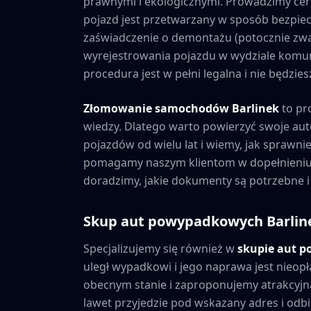
prawnymi i ekologicznymi. Prowadzimy cer
pojazd jest przetwarzany w sposób bezpiec
zaświadczenie o demontażu (potocznie zwa
wyrejestrowania pojazdu w wydziale komuni
procedura jest w pełni legalna i nie będzi
Złomowanie samochodów
Barlinek
to pr
wiedzy. Dlatego warto powierzyć swoje au
pojazdów od wielu lat i wiemy, jak sprawni
pomagamy naszym klientom w dopełnieniu 
doradzimy, jakie dokumenty są potrzebne i
Skup aut powypadkowych
Barlin
Specjalizujemy się również w
skupie aut 
uległ wypadkowi i jego naprawa jest nieopł
obecnym stanie i zaproponujemy atrakcyjną
lawet przyjedzie pod wskazany adres i odbie