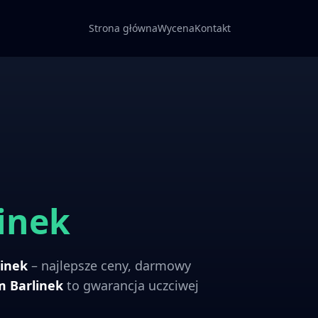
Strona główna
Wycena
Kontakt
inek
linek
– najlepsze ceny, darmowy
om
Barlinek
to gwarancja uczciwej