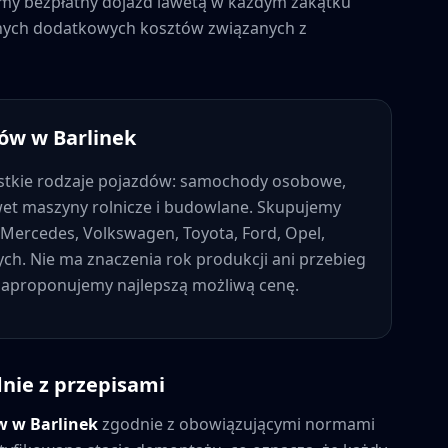
jemy bezpłatny dojazd lawetą w każdym zakątku
adnych dodatkowych kosztów związanych z
dów w
Barlinek
tkie rodzaje pojazdów: samochody osobowe,
wet maszyny rolnicze i budowlane. Skupujemy
Mercedes, Volkswagen, Toyota, Ford, Opel,
nych. Nie ma znaczenia rok produkcji ani przebieg
 zaproponujemy najlepszą możliwą cenę.
nie z przepisami
ów w
Barlinek
zgodnie z obowiązującymi normami