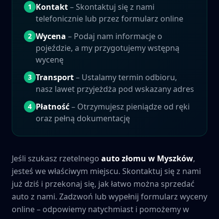
Kontakt
– Skontaktuj się z nami
1
telefonicznie lub przez formularz online
Wycena
– Podaj nam informacje o
2
pojeździe, a my przygotujemy wstępną
wycenę
Transport
– Ustalamy termin odbioru,
3
nasz lawet przyjeżdża pod wskazany adres
Płatność
– Otrzymujesz pieniądze od ręki
4
oraz pełną dokumentację
Jeśli szukasz rzetelnego
auto złomu w
Myszków
,
jesteś we właściwym miejscu. Skontaktuj się z nami
już dziś i przekonaj się, jak łatwo można sprzedać
auto z nami. Zadzwoń lub wypełnij formularz wyceny
online – odpowiemy natychmiast i pomożemy w