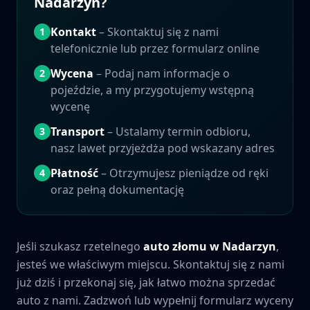
Nadarzyn
?
Kontakt
– Skontaktuj się z nami
1
telefonicznie lub przez formularz online
Wycena
– Podaj nam informacje o
2
pojeździe, a my przygotujemy wstępną
wycenę
Transport
– Ustalamy termin odbioru,
3
nasz lawet przyjeżdża pod wskazany adres
Płatność
– Otrzymujesz pieniądze od ręki
4
oraz pełną dokumentację
Jeśli szukasz rzetelnego
auto złomu w
Nadarzyn
,
jesteś we właściwym miejscu. Skontaktuj się z nami
już dziś i przekonaj się, jak łatwo można sprzedać
auto z nami. Zadzwoń lub wypełnij formularz wyceny