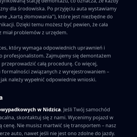
tyfikowaną stację demontażu, co oznacza, że każdy
zny dla środowiska. Po przyjęciu auta wystawiamy
ne „kartą złomowania"), które jest niezbędne do
kacji. Dzięki temu możesz być pewien, że cała
esz miał problemów z urzędem.
ces, który wymaga odpowiednich uprawnień i
to profesjonalistom. Zajmujemy się demontażem
e przeprowadzić całą procedurę. Co więcej,
formalności związanych z wyrejestrowaniem –
 jak należy wypełnić odpowiednie wnioski.
a
powypadkowych w
Nidzica
. Jeśli Twój samochód
acalna, skontaktuj się z nami. Wycenimy pojazd w
 cenę. Nie musisz martwić się transportem – nasz
rze auto, nawet jeśli nie jest ono zdolne do jazdy.