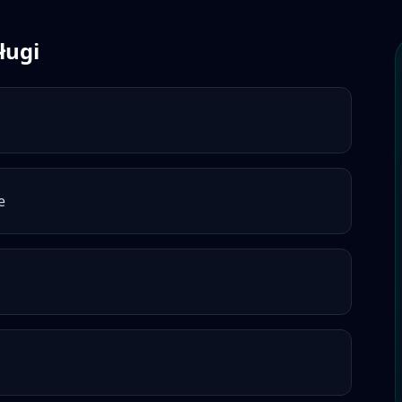
ługi
e