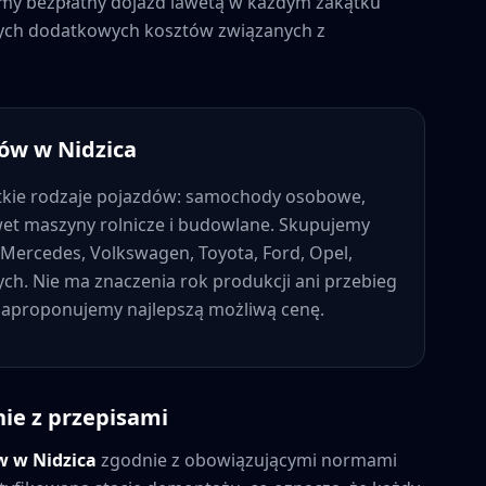
jemy bezpłatny dojazd lawetą w każdym zakątku
dnych dodatkowych kosztów związanych z
dów w
Nidzica
kie rodzaje pojazdów: samochody osobowe,
wet maszyny rolnicze i budowlane. Skupujemy
Mercedes, Volkswagen, Toyota, Ford, Opel,
nych. Nie ma znaczenia rok produkcji ani przebieg
 zaproponujemy najlepszą możliwą cenę.
ie z przepisami
ów w
Nidzica
zgodnie z obowiązującymi normami