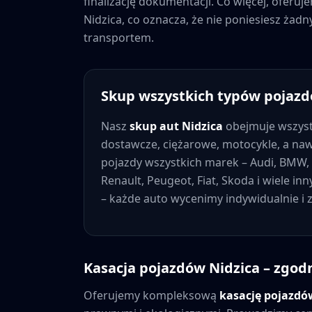
finalizację dokumentacji. Co więcej, oferu
Nidzica
, co oznacza, że nie poniesiesz ża
transportem.
Skup wszystkich typów pojaz
Nasz
skup aut
Nidzica
obejmuje wszyst
dostawcze, ciężarowe, motocykle, a na
pojazdy wszystkich marek – Audi, BMW, 
Renault, Peugeot, Fiat, Skoda i wiele in
– każde auto wycenimy indywidualnie i
Kasacja pojazdów
Nidzica
– zgodn
Oferujemy kompleksową
kasację pojazd