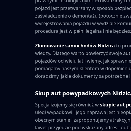
prawnymi i ekologicznymi. Prowadzimy cer
pojazd jest przetwarzany w sposób bezpiec
zaświadczenie o demontażu (potocznie zwa
wyrejestrowania pojazdu w wydziale komuni
procedura jest w pełni legalna i nie będzi
Złomowanie samochodów
Nidzica
to pro
wiedzy. Dlatego warto powierzyć swoje au
pojazdów od wielu lat i wiemy, jak sprawni
pomagamy naszym klientom w dopełnieniu 
doradzimy, jakie dokumenty są potrzebne i
Skup aut powypadkowych
Nidzic
Specjalizujemy się również w
skupie aut 
uległ wypadkowi i jego naprawa jest nieopł
obecnym stanie i zaproponujemy atrakcyjną
lawet przyjedzie pod wskazany adres i odbie