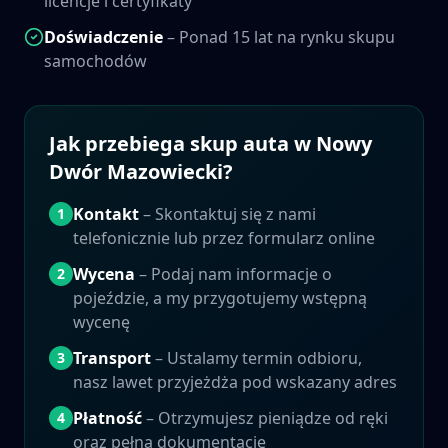
licencje i certyfikaty
Doświadczenie
– Ponad 15 lat na rynku skupu
samochodów
Jak przebiega skup auta w
Nowy
Dwór Mazowiecki
?
Kontakt
– Skontaktuj się z nami
1
telefonicznie lub przez formularz online
Wycena
– Podaj nam informacje o
2
pojeździe, a my przygotujemy wstępną
wycenę
Transport
– Ustalamy termin odbioru,
3
nasz lawet przyjeżdża pod wskazany adres
Płatność
– Otrzymujesz pieniądze od ręki
4
oraz pełną dokumentację