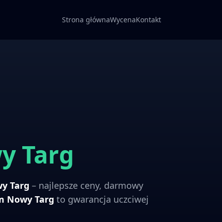
Strona główna
Wycena
Kontakt
y Targ
y Targ
– najlepsze ceny, darmowy
om
Nowy Targ
to gwarancja uczciwej