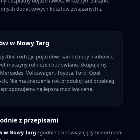
jemy bezpłatny dojazd lawetą w każdym zakątku
 żadnych dodatkowych kosztów związanych z
dów w
Nowy Targ
ystkie rodzaje pojazdów: samochody osobowe,
wet maszyny rolnicze i budowlane. Skupujemy
Mercedes, Volkswagen, Toyota, Ford, Opel,
nych. Nie ma znaczenia rok produkcji ani przebieg
 zaproponujemy najlepszą możliwą cenę.
odnie z przepisami
ów w
Nowy Targ
zgodnie z obowiązującymi normami