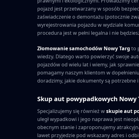
prawnymi i ekologicznymi. Prowadzimy cer
pojazd jest przetwarzany w sposób bezpiec
zaświadczenie o demontażu (potocznie zwa
wyrejestrowania pojazdu w wydziale komuni
procedura jest w pełni legalna i nie będzi
Złomowanie samochodów
Nowy Targ
to 
wiedzy. Dlatego warto powierzyć swoje au
pojazdów od wielu lat i wiemy, jak sprawni
pomagamy naszym klientom w dopełnieniu 
doradzimy, jakie dokumenty są potrzebne i
Skup aut powypadkowych
Nowy 
Specjalizujemy się również w
skupie aut 
uległ wypadkowi i jego naprawa jest nieopł
obecnym stanie i zaproponujemy atrakcyjną
lawet przyjedzie pod wskazany adres i odbie