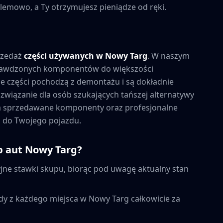
lemowo, a Ty otrzymujesz pieniądze od ręki.
rzedaż
części używanych w
Nowy Targ
. W naszym
prawdzonych komponentów do większości
 części pochodzą z demontażu i są dokładnie
związanie dla osób szukających tańszej alternatywy
na sprzedawane komponenty oraz profesjonalne
 do Twojego pojazdu.
p aut
Nowy Targ
?
ne stawki skupu, biorąc pod uwagę aktualny stan
dy z każdego miejsca w
Nowy Targ
całkowicie za