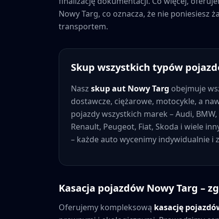
finalizację dokumentacji. Co więcej, oferu
Nowy Targ
, co oznacza, że nie poniesiesz
transportem.
Skup wszystkich typów pojaz
Nasz
skup aut
Nowy Targ
obejmuje wsz
dostawcze, ciężarowe, motocykle, a na
pojazdy wszystkich marek – Audi, BMW, 
Renault, Peugeot, Fiat, Skoda i wiele in
– każde auto wycenimy indywidualnie i
Kasacja pojazdów
Nowy Targ
– zg
Oferujemy kompleksową
kasację pojazd