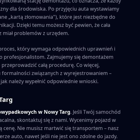
tyfikowaną stację demontażu, co oznacza, że każdy
zny dla środowiska. Po przyjęciu auta wystawiamy
ne „kartą złomowania"), które jest niezbędne do
kacji. Dzięki temu możesz być pewien, że cała
esz miał problemów z urzędem.
proces, który wymaga odpowiednich uprawnień i
to profesjonalistom. Zajmujemy się demontażem
e przeprowadzić całą procedurę. Co więcej,
formalności związanych z wyrejestrowaniem –
 jak należy wypełnić odpowiednie wnioski.
Targ
powypadkowych w
Nowy Targ
. Jeśli Twój samochód
acalna, skontaktuj się z nami. Wycenimy pojazd w
 cenę. Nie musisz martwić się transportem – nasz
rze auto, nawet jeśli nie jest ono zdolne do jazdy.