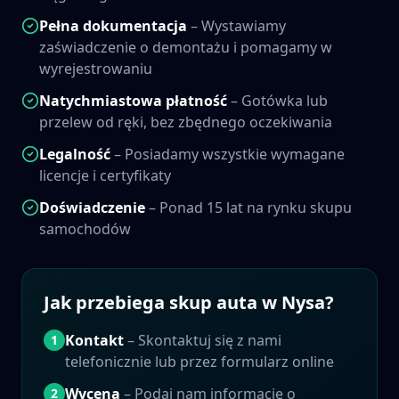
Pełna dokumentacja
– Wystawiamy
zaświadczenie o demontażu i pomagamy w
wyrejestrowaniu
Natychmiastowa płatność
– Gotówka lub
przelew od ręki, bez zbędnego oczekiwania
Legalność
– Posiadamy wszystkie wymagane
licencje i certyfikaty
Doświadczenie
– Ponad 15 lat na rynku skupu
samochodów
Jak przebiega skup auta w
Nysa
?
Kontakt
– Skontaktuj się z nami
1
telefonicznie lub przez formularz online
Wycena
– Podaj nam informacje o
2