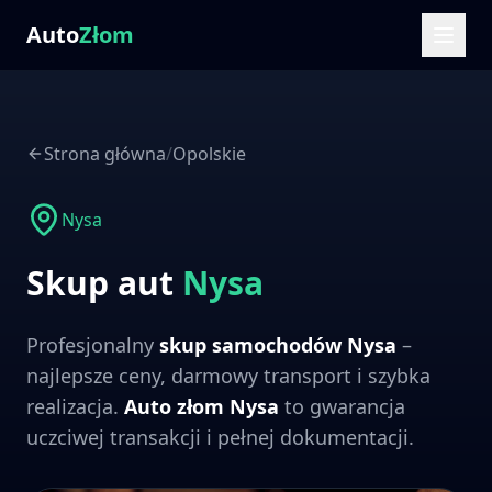
Auto
Złom
Strona główna
/
Opolskie
Nysa
Skup aut
Nysa
Profesjonalny
skup samochodów
Nysa
–
najlepsze ceny, darmowy transport i szybka
realizacja.
Auto złom
Nysa
to gwarancja
uczciwej transakcji i pełnej dokumentacji.