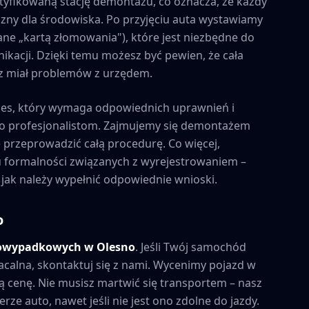
tyfikowaną stację demontażu, co oznacza, że każdy
zny dla środowiska. Po przyjęciu auta wystawiamy
ne „kartą złomowania"), które jest niezbędne do
kacji. Dzięki temu możesz być pewien, że cała
esz miał problemów z urzędem.
ces, który wymaga odpowiednich uprawnień i
to profesjonalistom. Zajmujemy się demontażem
e przeprowadzić całą procedurę. Co więcej,
formalności związanych z wyrejestrowaniem –
 jak należy wypełnić odpowiednie wnioski.
o
powypadkowych w
Olesno
. Jeśli Twój samochód
acalna, skontaktuj się z nami. Wycenimy pojazd w
 cenę. Nie musisz martwić się transportem – nasz
rze auto, nawet jeśli nie jest ono zdolne do jazdy.