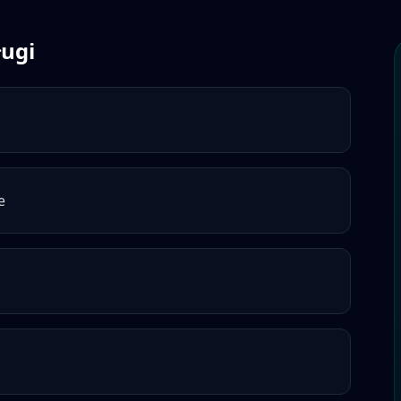
ługi
e