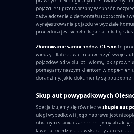
prawnymi i ekologicznymi. Prowadzimy cer
pojazd jest przetwarzany w sposób bezpiec
zaświadczenie o demontażu (potocznie zwa
wyrejestrowania pojazdu w wydziale komuni
procedura jest w pełni legalna i nie będzi
Złomowanie samochodów
Olesno
to pro
wiedzy. Dlatego warto powierzyć swoje au
pojazdów od wielu lat i wiemy, jak sprawni
pomagamy naszym klientom w dopełnieniu 
doradzimy, jakie dokumenty są potrzebne i
Skup aut powypadkowych
Olesn
Specjalizujemy się również w
skupie aut 
uległ wypadkowi i jego naprawa jest nieopł
obecnym stanie i zaproponujemy atrakcyjną
lawet przyjedzie pod wskazany adres i odbie