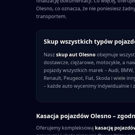
finalizację dokumentacji. Co więcej, oferu
Olesno
, co oznacza, że nie poniesiesz ża
transportem.
Skup wszystkich typów pojaz
Nasz
skup aut
Olesno
obejmuje wszyst
dostawcze, ciężarowe, motocykle, a na
pojazdy wszystkich marek – Audi, BMW, 
Renault, Peugeot, Fiat, Skoda i wiele in
– każde auto wycenimy indywidualnie i
Kasacja pojazdów
Olesno
– zgodn
Oferujemy kompleksową
kasację pojazd