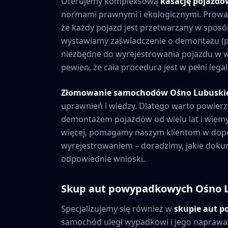
Oferujemy kompleksową
kasację pojazd
normami prawnymi i ekologicznymi. Prowad
że każdy pojazd jest przetwarzany w sposó
wystawiamy zaświadczenie o demontażu (po
niezbędne do wyrejestrowania pojazdu w w
pewien, że cała procedura jest w pełni leg
Złomowanie samochodów
Ośno Lubuski
uprawnień i wiedzy. Dlatego warto powierz
demontażem pojazdów od wielu lat i wiemy
więcej, pomagamy naszym klientom w dope
wyrejestrowaniem – doradzimy, jakie dokum
odpowiednie wnioski.
Skup aut powypadkowych
Ośno 
Specjalizujemy się również w
skupie aut 
samochód uległ wypadkowi i jego naprawa j