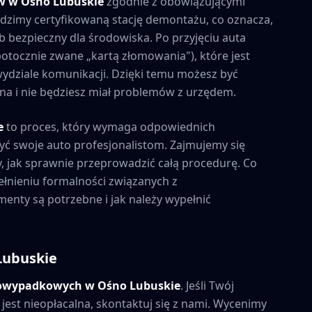
ów w
Ośno Lubuskie
zgodnie z obowiązującymi
zimy certyfikowaną stację demontażu, co oznacza,
b bezpieczny dla środowiska. Po przyjęciu auta
tocznie zwane „kartą złomowania"), które jest
ydziale komunikacji. Dzięki temu możesz być
alna i nie będziesz miał problemów z urzędem.
e
to proces, który wymaga odpowiednich
yć swoje auto profesjonalistom. Zajmujemy się
, jak sprawnie przeprowadzić całą procedurę. Co
łnieniu formalności związanych z
enty są potrzebne i jak należy wypełnić
Lubuskie
powypadkowych w
Ośno Lubuskie
. Jeśli Twój
est nieopłacalna, skontaktuj się z nami. Wycenimy