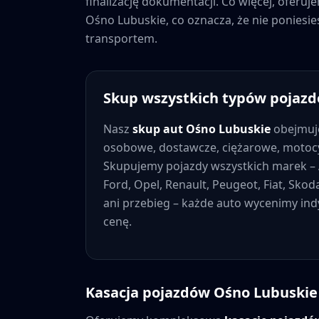
finalizację dokumentacji. Co więcej, oferu
Ośno Lubuskie
, co oznacza, że nie ponies
transportem.
Skup wszystkich typów pojaz
Nasz
skup aut
Ośno Lubuskie
obejmuje
osobowe, dostawcze, ciężarowe, motocy
Skupujemy pojazdy wszystkich marek – 
Ford, Opel, Renault, Peugeot, Fiat, Skod
ani przebieg – każde auto wycenimy in
cenę.
Kasacja pojazdów
Ośno Lubuskie