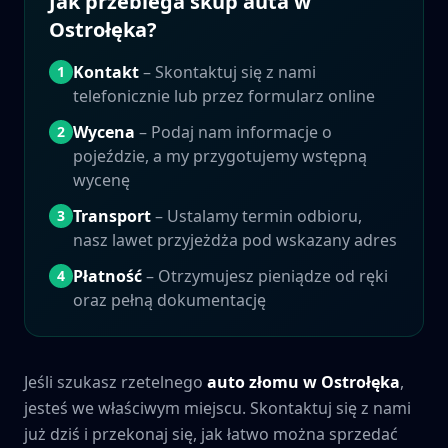
Jak przebiega skup auta w
Ostrołęka
?
Kontakt
– Skontaktuj się z nami
1
telefonicznie lub przez formularz online
Wycena
– Podaj nam informacje o
2
pojeździe, a my przygotujemy wstępną
wycenę
Transport
– Ustalamy termin odbioru,
3
nasz lawet przyjeżdża pod wskazany adres
Płatność
– Otrzymujesz pieniądze od ręki
4
oraz pełną dokumentację
Jeśli szukasz rzetelnego
auto złomu w
Ostrołęka
,
jesteś we właściwym miejscu. Skontaktuj się z nami
już dziś i przekonaj się, jak łatwo można sprzedać