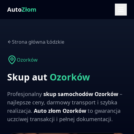
Auto
Złom
Strona główna
/
Łódzkie
Ozorków
Skup aut
Ozorków
Profesjonalny
skup samochodów
Ozorków
–
najlepsze ceny, darmowy transport i szybka
realizacja.
Auto złom
Ozorków
to gwarancja
uczciwej transakcji i pełnej dokumentacji.