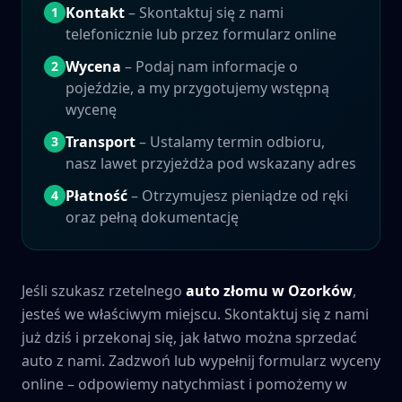
Kontakt
– Skontaktuj się z nami
1
telefonicznie lub przez formularz online
Wycena
– Podaj nam informacje o
2
pojeździe, a my przygotujemy wstępną
wycenę
Transport
– Ustalamy termin odbioru,
3
nasz lawet przyjeżdża pod wskazany adres
Płatność
– Otrzymujesz pieniądze od ręki
4
oraz pełną dokumentację
Jeśli szukasz rzetelnego
auto złomu w
Ozorków
,
jesteś we właściwym miejscu. Skontaktuj się z nami
już dziś i przekonaj się, jak łatwo można sprzedać
auto z nami. Zadzwoń lub wypełnij formularz wyceny
online – odpowiemy natychmiast i pomożemy w