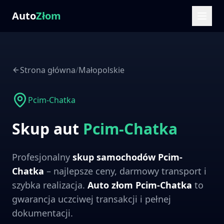
Auto
Złom
Strona główna
/
Małopolskie
Pcim-Chatka
Skup aut
Pcim-Chatka
Profesjonalny
skup samochodów
Pcim-
Chatka
– najlepsze ceny, darmowy transport i
szybka realizacja.
Auto złom
Pcim-Chatka
to
gwarancja uczciwej transakcji i pełnej
dokumentacji.