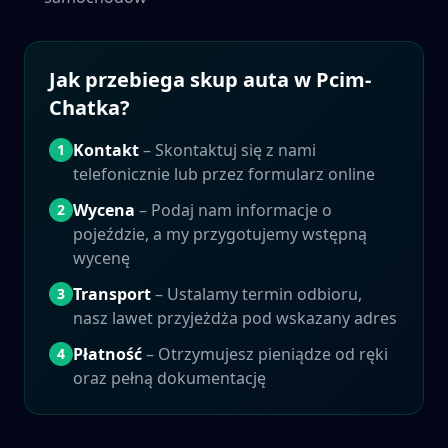
Jak przebiega skup auta w
Pcim-
Chatka
?
Kontakt
– Skontaktuj się z nami
1
telefonicznie lub przez formularz online
Wycena
– Podaj nam informacje o
2
pojeździe, a my przygotujemy wstępną
wycenę
Transport
– Ustalamy termin odbioru,
3
nasz lawet przyjeżdża pod wskazany adres
Płatność
– Otrzymujesz pieniądze od ręki
4
oraz pełną dokumentację