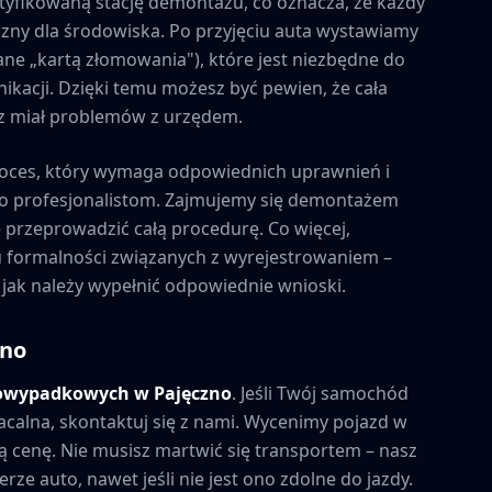
tyfikowaną stację demontażu, co oznacza, że każdy
zny dla środowiska. Po przyjęciu auta wystawiamy
ne „kartą złomowania"), które jest niezbędne do
kacji. Dzięki temu możesz być pewien, że cała
esz miał problemów z urzędem.
oces, który wymaga odpowiednich uprawnień i
to profesjonalistom. Zajmujemy się demontażem
e przeprowadzić całą procedurę. Co więcej,
formalności związanych z wyrejestrowaniem –
 jak należy wypełnić odpowiednie wnioski.
zno
powypadkowych w
Pajęczno
. Jeśli Twój samochód
acalna, skontaktuj się z nami. Wycenimy pojazd w
 cenę. Nie musisz martwić się transportem – nasz
rze auto, nawet jeśli nie jest ono zdolne do jazdy.