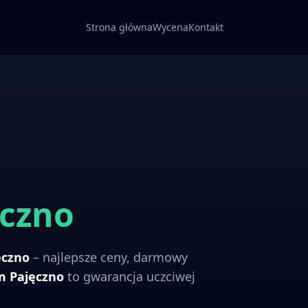
Strona główna
Wycena
Kontakt
ęczno
ęczno
– najlepsze ceny, darmowy
om
Pajęczno
to gwarancja uczciwej