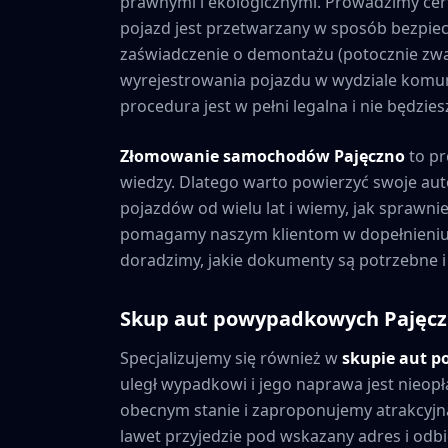
prawnymi i ekologicznymi. Prowadzimy cer
pojazd jest przetwarzany w sposób bezpiec
zaświadczenie o demontażu (potocznie zwa
wyrejestrowania pojazdu w wydziale komuni
procedura jest w pełni legalna i nie będzi
Złomowanie samochodów
Pajęczno
to pr
wiedzy. Dlatego warto powierzyć swoje au
pojazdów od wielu lat i wiemy, jak sprawni
pomagamy naszym klientom w dopełnieniu 
doradzimy, jakie dokumenty są potrzebne i
Skup aut powypadkowych
Pajęc
Specjalizujemy się również w
skupie aut 
uległ wypadkowi i jego naprawa jest nieopł
obecnym stanie i zaproponujemy atrakcyjną
lawet przyjedzie pod wskazany adres i odbie