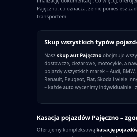
finalizację dokumentacji. Co więcej, oferu
Pajęczno
, co oznacza, że nie poniesiesz 
transportem.
Skup wszystkich typów pojaz
Nasz
skup aut
Pajęczno
obejmuje wszy
dostawcze, ciężarowe, motocykle, a na
pojazdy wszystkich marek – Audi, BMW, 
Renault, Peugeot, Fiat, Skoda i wiele in
– każde auto wycenimy indywidualnie i
Kasacja pojazdów
Pajęczno
– zgo
Oferujemy kompleksową
kasację pojazd