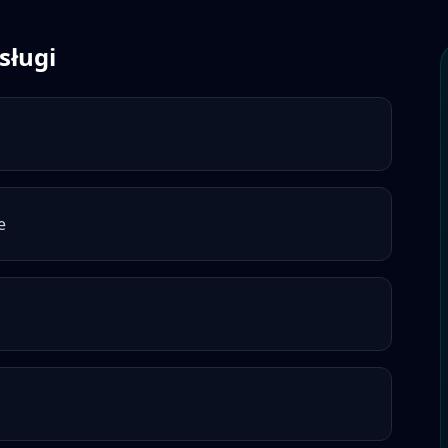
sługi
e