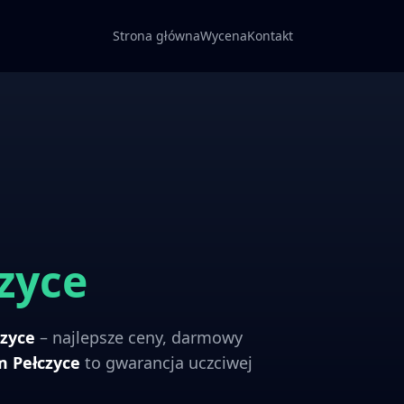
Strona główna
Wycena
Kontakt
zyce
czyce
– najlepsze ceny, darmowy
om
Pełczyce
to gwarancja uczciwej