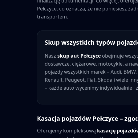
finalizację dokumentacji. Co więcej, oferu
Pełczyce
, co oznacza, że nie poniesiesz ż
transportem.
Skup wszystkich typów pojaz
Nasz
skup aut
Pełczyce
obejmuje wszys
dostawcze, ciężarowe, motocykle, a na
pojazdy wszystkich marek – Audi, BMW, 
Renault, Peugeot, Fiat, Skoda i wiele in
– każde auto wycenimy indywidualnie i
Kasacja pojazdów
Pełczyce
– zgod
Oferujemy kompleksową
kasację pojazd