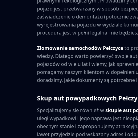
prawnymi i ekologicznymi. Prowadzimy cer
pojazd jest przetwarzany w sposób bezpiec
zaświadczenie o demontażu (potocznie zwa
wyrejestrowania pojazdu w wydziale komuni
procedura jest w pełni legalna i nie będzi
Złomowanie samochodów
Pełczyce
to pr
wiedzy. Dlatego warto powierzyć swoje au
pojazdów od wielu lat i wiemy, jak sprawni
pomagamy naszym klientom w dopełnieniu 
doradzimy, jakie dokumenty są potrzebne i
Skup aut powypadkowych
Pełczy
Specjalizujemy się również w
skupie aut 
uległ wypadkowi i jego naprawa jest nieopł
obecnym stanie i zaproponujemy atrakcyjną
lawet przyjedzie pod wskazany adres i odbie