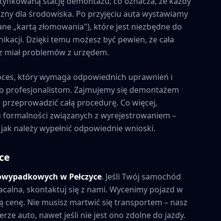
tyfikowaną stację demontażu, co oznacza, że każdy
zny dla środowiska. Po przyjęciu auta wystawiamy
ne „kartą złomowania"), które jest niezbędne do
kacji. Dzięki temu możesz być pewien, że cała
esz miał problemów z urzędem.
oces, który wymaga odpowiednich uprawnień i
to profesjonalistom. Zajmujemy się demontażem
e przeprowadzić całą procedurę. Co więcej,
formalności związanych z wyrejestrowaniem –
 jak należy wypełnić odpowiednie wnioski.
ce
powypadkowych w
Pełczyce
. Jeśli Twój samochód
acalna, skontaktuj się z nami. Wycenimy pojazd w
 cenę. Nie musisz martwić się transportem – nasz
rze auto, nawet jeśli nie jest ono zdolne do jazdy.