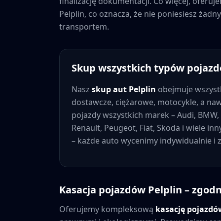
finalizację dokumentacji. Co więcej, oferu
Pelplin
, co oznacza, że nie poniesiesz ża
transportem.
Skup wszystkich typów pojaz
Nasz
skup aut
Pelplin
obejmuje wszyst
dostawcze, ciężarowe, motocykle, a na
pojazdy wszystkich marek – Audi, BMW, 
Renault, Peugeot, Fiat, Skoda i wiele in
– każde auto wycenimy indywidualnie i
Kasacja pojazdów
Pelplin
– zgodn
Oferujemy kompleksową
kasację pojazd