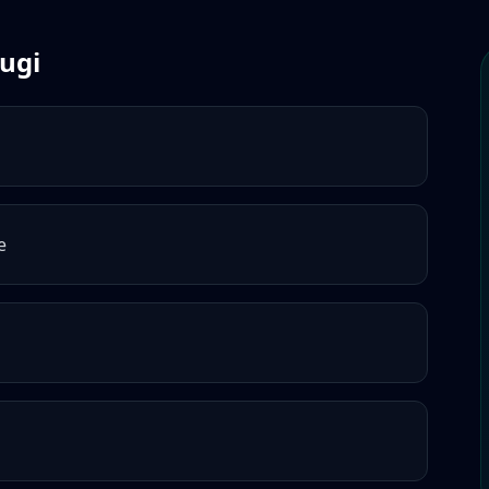
ługi
e