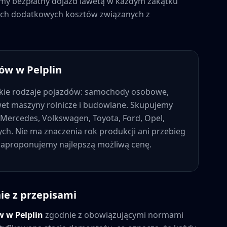
jemy bezpłatny dojazd lawetą w każdym zakątku
dnych dodatkowych kosztów związanych z
dów w
Pelplin
kie rodzaje pojazdów: samochody osobowe,
wet maszyny rolnicze i budowlane. Skupujemy
Mercedes, Volkswagen, Toyota, Ford, Opel,
nych. Nie ma znaczenia rok produkcji ani przebieg
 zaproponujemy najlepszą możliwą cenę.
ie z przepisami
ów w
Pelplin
zgodnie z obowiązującymi normami