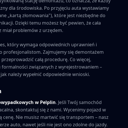
tyfikowaną stację demontażu, co oznacza, że każdy
zny dla środowiska. Po przyjęciu auta wystawiamy
ne „kartą złomowania"), które jest niezbędne do
kacji. Dzięki temu możesz być pewien, że cała
esz miał problemów z urzędem.
es, który wymaga odpowiednich uprawnień i
to profesjonalistom. Zajmujemy się demontażem
e przeprowadzić całą procedurę. Co więcej,
formalności związanych z wyrejestrowaniem –
 jak należy wypełnić odpowiednie wnioski.
n
powypadkowych w
Pelplin
. Jeśli Twój samochód
acalna, skontaktuj się z nami. Wycenimy pojazd w
 cenę. Nie musisz martwić się transportem – nasz
rze auto, nawet jeśli nie jest ono zdolne do jazdy.