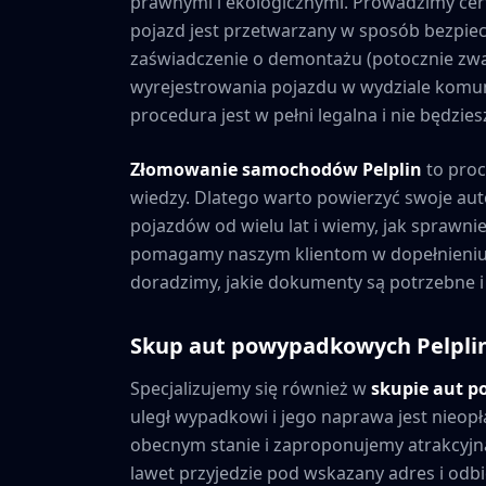
prawnymi i ekologicznymi. Prowadzimy cer
pojazd jest przetwarzany w sposób bezpiec
zaświadczenie o demontażu (potocznie zwa
wyrejestrowania pojazdu w wydziale komuni
procedura jest w pełni legalna i nie będzi
Złomowanie samochodów
Pelplin
to proc
wiedzy. Dlatego warto powierzyć swoje au
pojazdów od wielu lat i wiemy, jak sprawni
pomagamy naszym klientom w dopełnieniu 
doradzimy, jakie dokumenty są potrzebne i
Skup aut powypadkowych
Pelpli
Specjalizujemy się również w
skupie aut 
uległ wypadkowi i jego naprawa jest nieopł
obecnym stanie i zaproponujemy atrakcyjną
lawet przyjedzie pod wskazany adres i odbie